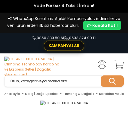
Vade Farksız 4 Taksit İmkanı!
📢
WhatsApp Kanalımız Açıldı! Kampanyalar, indirimler ve
yeni ürünlerden ilk siz haberdar olun.
👉 Kanala Katıl
0850 333 50 61
0533 374 90 11
KAMPANYALAR
Anasayfa
Dalış | Doğa Sporları
Tırmanış & Dağcılık
Karabina ve Ekspr