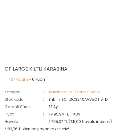
CT LARGE KILTLI KARABINA
(0) Yorum
- 0 Puan
Kategori
Karabina ve Ekspress Setler
Stok Kodu
mk_17.1.CT.3C3240AVV5CT.STD
Garanti Süresi
12 Ay
Fiyat
1.495,94 TL + KDV
Havale
1.705,37 TL (%5,00 havale indirimi)
*183,76 TL den başlayan taksitlerle!