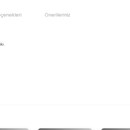
eçenekleri
Önerileriniz
kı.
da yetersiz gördüğünüz noktaları öneri formunu kullanarak tarafımıza il
Bu ürüne ilk yorumu siz yapın!
Yorum Yaz