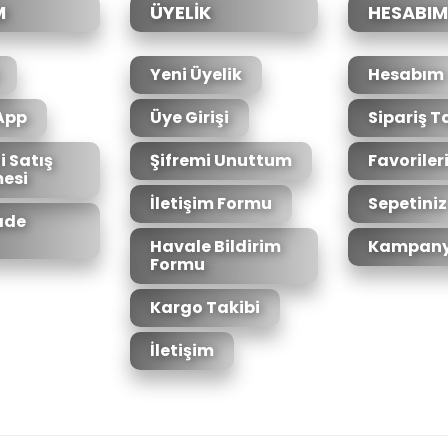
M
ÜYELİK
HESABIM
Yeni Üyelik
Hesabım
App
Üye Girişi
Sipariş T
i Satış
Şifremi Unuttum
Favoriler
esi
Gönder
İletişim Formu
Sepetiniz
İade
Havale Bildirim
Kampany
Formu
Kargo Takibi
İletişim