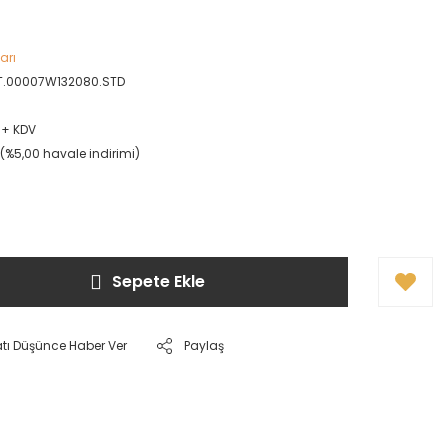
arı
CT.00007W132080.STD
L + KDV
L (%5,00 havale indirimi)
Sepete Ekle
atı Düşünce Haber Ver
Paylaş