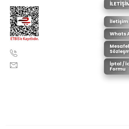
Ürün bilgilerinde hatalar bulunuyor.
İLETİŞİ
Ürün fiyatı diğer sitelerden daha pahalı.
Bu ürüne benzer farklı alternatifler olmalı.
İletişim
Whats 
Mesafel
Sözleşm
90850 333 50 61
İptal / 
ankara@ziganaav.com
Formu