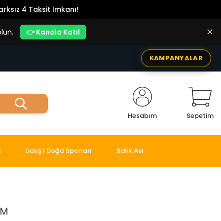
rksız 4 Taksit İmkanı!
✕
lun.
👉 Kanala Katıl
KAMPANYALAR
Hesabım
Sepetim
i
Dalış | Doğa Sporları
Balık Avı
CM