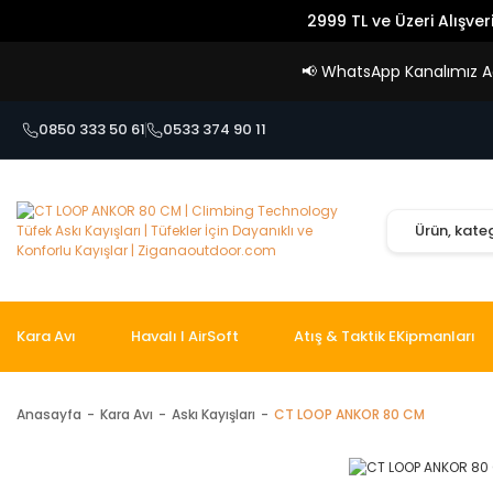
2999 TL ve Üzeri Alışver
📢
WhatsApp Kanalımız Açı
0850 333 50 61
0533 374 90 11
Kara Avı
Havalı I AirSoft
Atış & Taktik EKipmanları
Anasayfa
Kara Avı
Askı Kayışları
CT LOOP ANKOR 80 CM