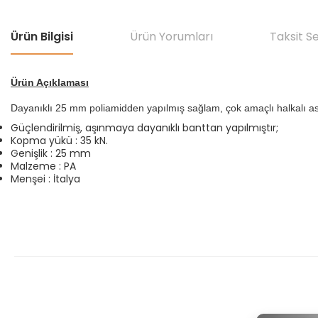
Ürün Bilgisi
Ürün Yorumları
Taksit S
Ürün Açıklaması
Dayanıklı 25 mm poliamidden yapılmış sağlam, çok amaçlı halkalı as
Güçlendirilmiş, aşınmaya dayanıklı banttan yapılmıştır;
Kopma yükü : 35 kN.
Genişlik : 25 mm
Malzeme : PA
Menşei : İtalya
Bu ürünün fiyat bilgisi, resim, ürün açıklamalarında ve diğer konular
Görüş ve önerileriniz için teşekkür ederiz.
Ürün resmi kalitesiz, bozuk veya görüntülenemiyor.
Ürün açıklamasında eksik bilgiler bulunuyor.