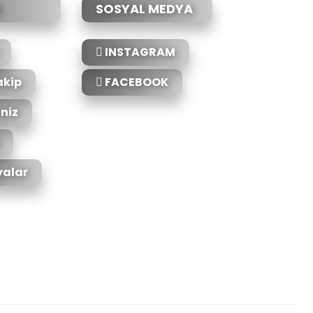
SOSYAL MEDYA
INSTAGRAM
akip
FACEBOOK
iniz
alar