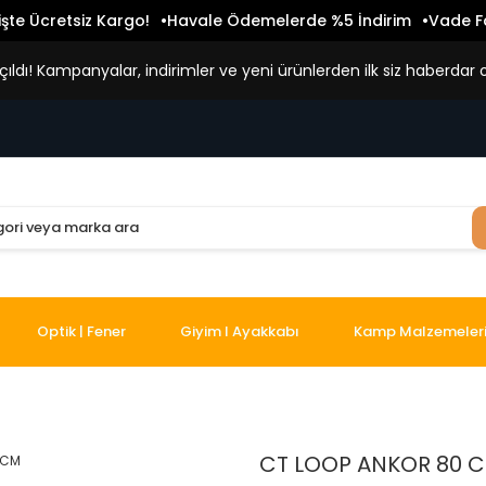
işte Ücretsiz Kargo!
Havale Ödemelerde %5 İndirim
Vade Fa
ldı! Kampanyalar, indirimler ve yeni ürünlerden ilk siz haberdar o
Optik | Fener
Giyim I Ayakkabı
Kamp Malzemeler
CT LOOP ANKOR 80 