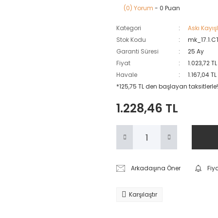
(0) Yorum
- 0 Puan
Kategori
Askı Kayışl
Stok Kodu
mk_17.1.
Garanti Süresi
25 Ay
Fiyat
1.023,72 T
Havale
1.167,04 T
*125,75 TL den başlayan taksitlerle!
1.228,46 TL
Arkadaşına Öner
Fiy
Karşılaştır