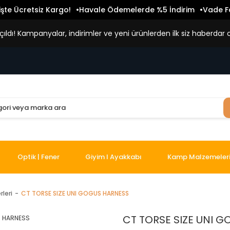
işte Ücretsiz Kargo!
Havale Ödemelerde %5 İndirim
Vade Fa
ldı! Kampanyalar, indirimler ve yeni ürünlerden ilk siz haberdar o
Optik | Fener
Giyim I Ayakkabı
Kamp Malzemeler
leri
CT TORSE SIZE UNI GOGUS HARNESS
CT TORSE SIZE UNI 