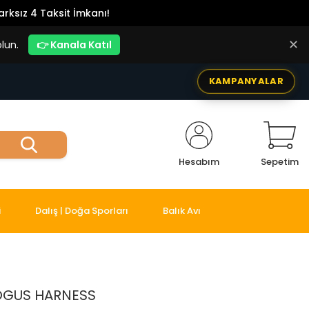
rksız 4 Taksit İmkanı!
✕
lun.
👉 Kanala Katıl
KAMPANYALAR
Hesabım
Sepetim
i
Dalış | Doğa Sporları
Balık Avı
GOGUS HARNESS