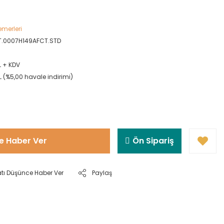
emerleri
T.0007H149AFCT.STD
L + KDV
L (%5,00 havale indirimi)
!
e Haber Ver
Ön Sipariş
atı Düşünce Haber Ver
Paylaş