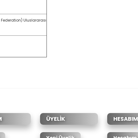
Federation) Uluslararası
da yetersiz gördüğünüz noktaları öneri formunu kullanarak tarafımıza il
Bu ürüne ilk yorumu siz yapın!
Yorum Yaz
M
ÜYELİK
HESABIM
Yeni Üyelik
Hesabım