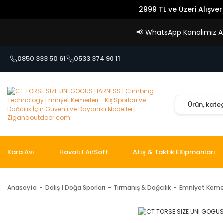
2999 TL ve Üzeri Alışver
📢
WhatsApp Kanalımız Açı
0850 333 50 61
0533 374 90 11
Kara Avı
Havalı I AirSoft
Atış & Taktik EKipmanları
Anasayfa
Dalış | Doğa Sporları
Tırmanış & Dağcılık
Emniyet Kemer