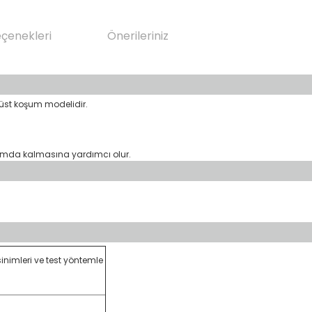
eçenekleri
Önerileriniz
 üst koşum modelidir.
onumda kalmasına yardımcı olur.
inimleri ve test yöntemle