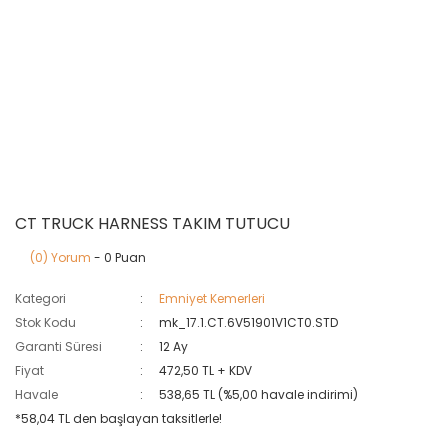
CT TRUCK HARNESS TAKIM TUTUCU
(0) Yorum
- 0 Puan
Kategori
Emniyet Kemerleri
Stok Kodu
mk_17.1.CT.6V51901V1CT0.STD
Garanti Süresi
12 Ay
Fiyat
472,50 TL + KDV
Havale
538,65 TL (%5,00 havale indirimi)
*58,04 TL den başlayan taksitlerle!