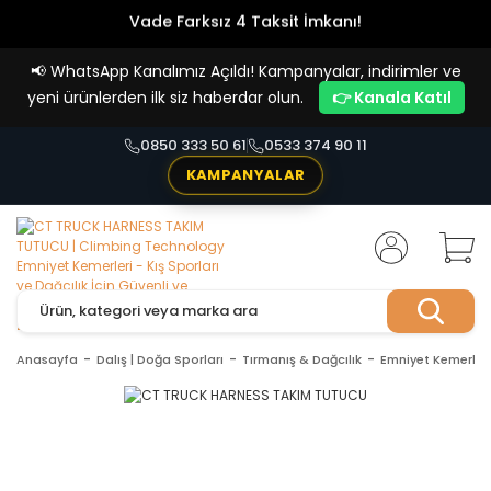
Vade Farksız 4 Taksit İmkanı!
📢
WhatsApp Kanalımız Açıldı! Kampanyalar, indirimler ve
yeni ürünlerden ilk siz haberdar olun.
👉 Kanala Katıl
0850 333 50 61
0533 374 90 11
KAMPANYALAR
Anasayfa
Dalış | Doğa Sporları
Tırmanış & Dağcılık
Emniyet Kemerleri