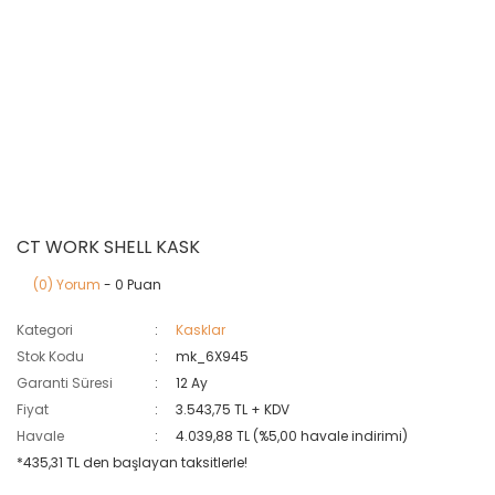
CT WORK SHELL KASK
(0) Yorum
- 0 Puan
Kategori
Kasklar
Stok Kodu
mk_6X945
Garanti Süresi
12 Ay
Fiyat
3.543,75 TL + KDV
Havale
4.039,88 TL (%5,00 havale indirimi)
*435,31 TL den başlayan taksitlerle!