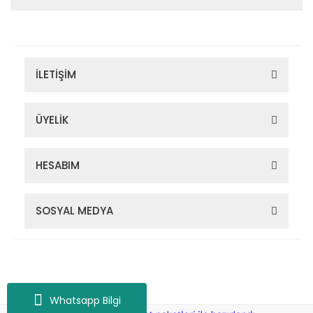
İLETİŞİM
ÜYELİK
HESABIM
SOSYAL MEDYA
Zigana Outdoor 2022 © Tüm Hakları Saklıdır. Kredi kartı bilgileriniz
256bit SSL sertifikası ile korunmaktadır.
Whatsapp Bilgi