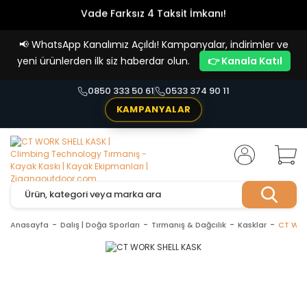
Vade Farksız 4 Taksit İmkanı!
📢
WhatsApp Kanalımız Açıldı! Kampanyalar, indirimler ve
yeni ürünlerden ilk siz haberdar olun.
👉 Kanala Katıl
0850 333 50 61
0533 374 90 11
KAMPANYALAR
Anasayfa
Dalış | Doğa Sporları
Tırmanış & Dağcılık
Kasklar
CT WOR