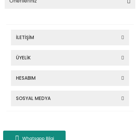
Önerileriniz
İLETİŞİM
ÜYELİK
HESABIM
SOSYAL MEDYA
Zigana Outdoor 2022 © Tüm Hakları Saklıdır. Kredi kartı bilgileriniz
256bit SSL sertifikası ile korunmaktadır.
Whatsapp Bilgi