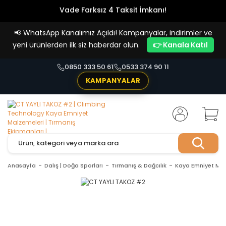
Vade Farksız 4 Taksit İmkanı!
📢
WhatsApp Kanalımız Açıldı! Kampanyalar, indirimler ve
yeni ürünlerden ilk siz haberdar olun.
👉 Kanala Katıl
0850 333 50 61
0533 374 90 11
KAMPANYALAR
Anasayfa
Dalış | Doğa Sporları
Tırmanış & Dağcılık
Kaya Emniyet Mal