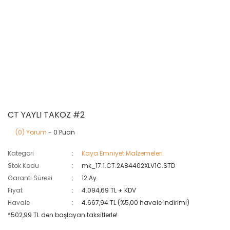
CT YAYLI TAKOZ #2
(0) Yorum
- 0 Puan
Kategori
Kaya Emniyet Malzemeleri
Stok Kodu
mk_17.1.CT.2A84402XLV1C.STD
Garanti Süresi
12 Ay
Fiyat
4.094,69 TL + KDV
Havale
4.667,94 TL (%5,00 havale indirimi)
*502,99 TL den başlayan taksitlerle!