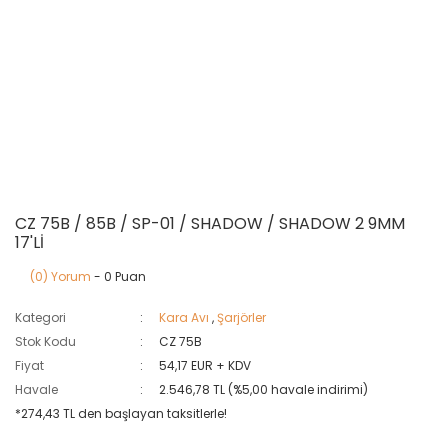
CZ 75B / 85B / SP-01 / SHADOW / SHADOW 2 9MM
17'Lİ
(0) Yorum
- 0 Puan
Kategori
Kara Avı
,
Şarjörler
Stok Kodu
CZ 75B
Fiyat
54,17 EUR + KDV
Havale
2.546,78 TL (%5,00 havale indirimi)
*274,43 TL den başlayan taksitlerle!