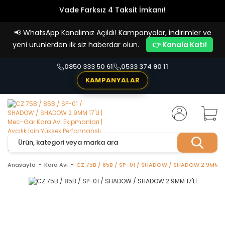
Vade Farksız 4 Taksit İmkanı!
📢
WhatsApp Kanalımız Açıldı! Kampanyalar, indirimler ve
yeni ürünlerden ilk siz haberdar olun.
👉 Kanala Katıl
0850 333 50 61
0533 374 90 11
KAMPANYALAR
Anasayfa
Kara Avı
CZ 75B / 85B / SP-01 / SHADOW / SHADOW 2 9MM 17