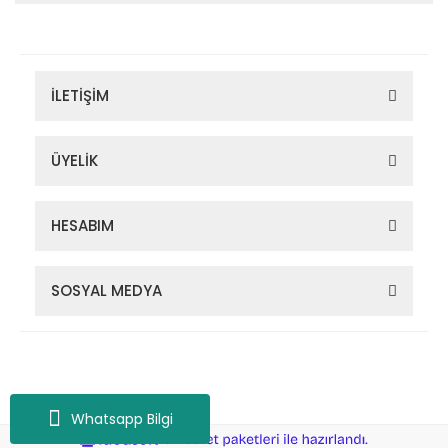
İLETİŞİM
ÜYELİK
HESABIM
SOSYAL MEDYA
Zigana Outdoor 2022 © Tüm Hakları Saklıdır. Kredi kartı bilgileriniz
256bit SSL sertifikası ile korunmaktadır.
Whatsapp Bilgi
ile
ideasoft
e-