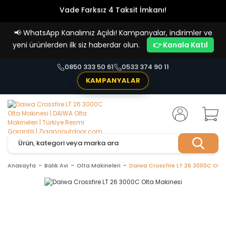
Vade Farksız 4 Taksit İmkanı!
📢
WhatsApp Kanalımız Açıldı! Kampanyalar, indirimler ve
yeni ürünlerden ilk siz haberdar olun.
👉 Kanala Katıl
0850 333 50 61
0533 374 90 11
KAMPANYALAR
Anasayfa
Balık Avı
Olta Makineleri
Daiwa Crossfire LT 26 3000C Olta