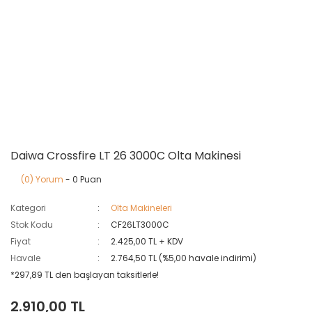
Daiwa Crossfire LT 26 3000C Olta Makinesi
(0) Yorum
- 0 Puan
Kategori
Olta Makineleri
Stok Kodu
CF26LT3000C
Fiyat
2.425,00 TL + KDV
Havale
2.764,50 TL (%5,00 havale indirimi)
*297,89 TL den başlayan taksitlerle!
2.910,00 TL