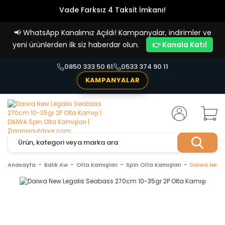
Vade Farksız 4 Taksit İmkanı!
📢
WhatsApp Kanalımız Açıldı! Kampanyalar, indirimler ve
yeni ürünlerden ilk siz haberdar olun.
👉 Kanala Katıl
0850 333 50 61
0533 374 90 11
KAMPANYALAR
Anasayfa
Balık Avı
Olta Kamışları
Spin Olta Kamışları
Daiwa New L