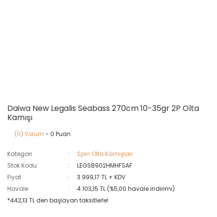
Daiwa New Legalis Seabass 270cm 10-35gr 2P Olta
Kamışı
(0) Yorum
- 0 Puan
Kategori
Spin Olta Kamışları
Stok Kodu
LEGSB902HMHFSAF
Fiyat
3.999,17 TL + KDV
Havale
4.103,15 TL (%5,00 havale indirimi)
*442,13 TL den başlayan taksitlerle!