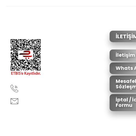
Görüş ve önerileriniz için teşekkür ederiz.
Ürün resmi kalitesiz, bozuk veya görüntülenemiyor.
Ürün açıklamasında eksik bilgiler bulunuyor.
Ürün bilgilerinde hatalar bulunuyor.
İLETİŞİ
Ürün fiyatı diğer sitelerden daha pahalı.
Bu ürüne benzer farklı alternatifler olmalı.
İletişim
Whats 
Mesafel
Sözleşm
90850 333 50 61
İptal / 
ankara@ziganaav.com
Formu