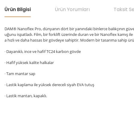
Ürün Bilgisi
Ürün Yorumları
Taksit S
DAM® Nanoflex Pro, dünyanın dört bir yanındaki binlerce balıkçının güven
uğunu ispatladı. Film, bir forklift üzerinde duran ve bir Nanoflex kamış il
a hızlı ve daha hassas bir gövdeye sahiptir. Modern bir tasarıma sahip ür
· Dayanıklı, ince ve hafif TC24 karbon gövde
· Hafif yüksek kalite halkalar
· Tam mantar sap
· Lastik kaplama ile yüksek dereceli siyah EVA tutuş
· Lastik mantarı, kapaklı.
Bu ürünün fiyat bilgisi, resim, ürün açıklamalarında ve diğer konular