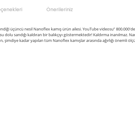
eçenekleri
Önerileriniz
diği üçüncü nesil Nanoflex kamış ürün ailesi. YouTube videosu” 800.000'den 
e su dolu sandığı kaldıran bir balıkçıyı göstermektedir! Kaldırma inanılmaz. Na
ün, şimdiye kadar yapılan tüm Nanoflex kamışlar arasında ağırlığı önemli ölç
da yetersiz gördüğünüz noktaları öneri formunu kullanarak tarafımıza il