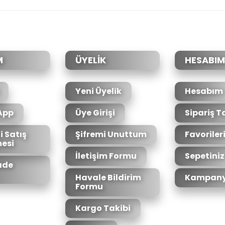
Bu ürüne ilk yorumu siz yapın!
Yorum Yaz
M
ÜYELİK
HESABIM
Yeni Üyelik
Hesabım
App
Üye Girişi
Sipariş T
i Satış
Şifremi Unuttum
Favoriler
esi
Gönder
İletişim Formu
Sepetiniz
İade
Havale Bildirim
Kampany
Formu
Kargo Takibi