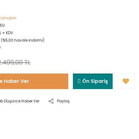
Kamışları
5U
L + KDV
L (%5,00 havale indirimi)
!
2.499,00 TL
e Haber Ver
Ön Sipariş
atı Düşünce Haber Ver
Paylaş