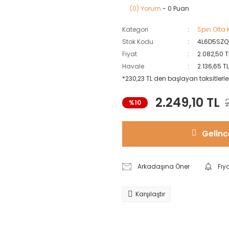
(0) Yorum
- 0 Puan
Kategori
Spin Olta 
Stok Kodu
4L6D5SZQ
Fiyat
2.082,50 T
Havale
2.136,65 T
*230,23 TL den başlayan taksitlerle
2.249,10 TL
%10
Gelinc
Arkadaşına Öner
Fiy
Karşılaştır