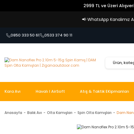
2999 TL ve Üzeri Alışver
📢
WhatsApp Kanalımız Açı
0850 333 50 61
0533 374 90 11
Kara Avı
Havalı I AirSoft
Atış & Taktik EKipmanları
Anasayfa
Balık Avı
Olta Kamışları
Spin Olta Kamışları
Dam Nano