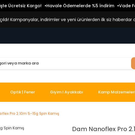
işte Ücretsiz Kargo!
Havale Ödemelerde %5 İndirim
Vade Fa
ldı! Kampanyalar, indirimler ve yeni ürünlerden ilk siz haberdar o
Optik | Fener
Giyim I Ayakkabı
Kamp Malzemeler
flex Pro 2.10m 5-15g Spin Kamış
Dam Nanoflex Pro 2.