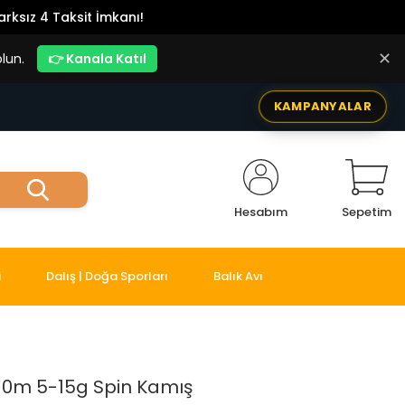
rksız 4 Taksit İmkanı!
✕
lun.
👉 Kanala Katıl
KAMPANYALAR
Hesabım
Sepetim
i
Dalış | Doğa Sporları
Balık Avı
10m 5-15g Spin Kamış