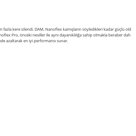
fazla kere izlendi. DAM, Nanoflex kamışların söyledikleri kadar güçlü old
noflex Pro, önceki nesiller ile aynı dayanıklılığa sahip olmakla beraber dah
üde azaltarak en iyi performansı sunar.
etebilirsiniz.