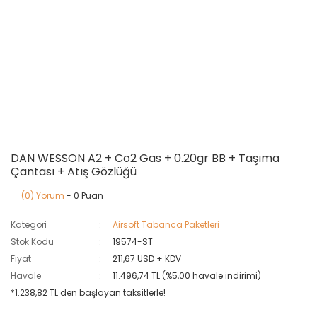
DAN WESSON A2 + Co2 Gas + 0.20gr BB + Taşıma
Çantası + Atış Gözlüğü
(0) Yorum
- 0 Puan
Kategori
Airsoft Tabanca Paketleri
Stok Kodu
19574-ST
Fiyat
211,67 USD + KDV
Havale
11.496,74 TL (%5,00 havale indirimi)
*1.238,82 TL den başlayan taksitlerle!