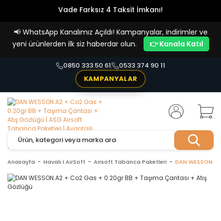
Vade Farksız 4 Taksit İmkanı!
📢
WhatsApp Kanalımız Açıldı! Kampanyalar, indirimler ve
yeni ürünlerden ilk siz haberdar olun.
👉 Kanala Katıl
0850 333 50 61
0533 374 90 11
KAMPANYALAR
Anasayfa
Havalı I AirSoft
Airsoft Tabanca Paketleri
DAN WESSON A2 