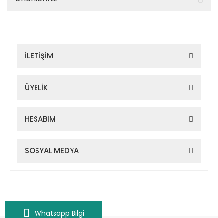
İLETİŞİM
ÜYELİK
HESABIM
SOSYAL MEDYA
Zigana Outdoor 2022 © Tüm Hakları Saklıdır. Kredi kartı bilgileriniz
256bit SSL sertifikası ile korunmaktadır.
Whatsapp Bilgi