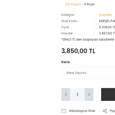
(0) Yorum
- 0 Puan
Kategori
Şarjörler
Stok Kodu
KARŞRJTA
Fiyat
3.208,33 T
Havale
3.657,50 T
*394,11 TL den başlayan taksitlerle!
3.850,00 TL
Renk
Arkadaşına Öner
Pa