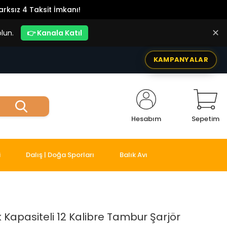
rksız 4 Taksit İmkanı!
✕
lun.
👉 Kanala Katıl
KAMPANYALAR
Hesabım
Sepetim
i
Dalış | Doğa Sporları
Balık Avı
 Kapasiteli 12 Kalibre Tambur Şarjör