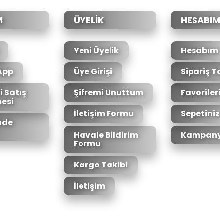
Yorum Yaz
M
ÜYELİK
HESABIM
Yeni Üyelik
Hesabım
App
Üye Girişi
Sipariş T
i Satış
Şifremi Unuttum
Favoriler
esi
Gönder
İletişim Formu
Sepetiniz
İade
Havale Bildirim
Kampany
Formu
Kargo Takibi
İletişim