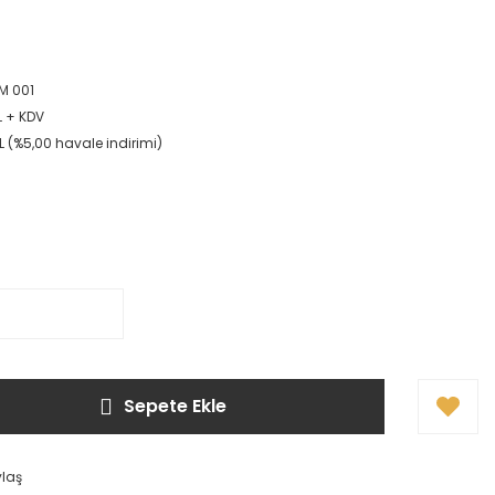
M 001
L + KDV
L (%5,00 havale indirimi)
Sepete Ekle
ylaş