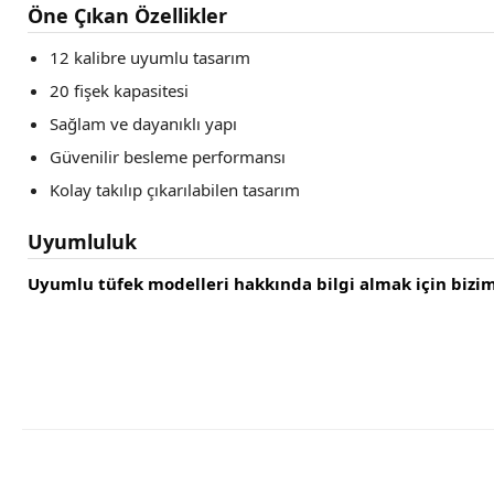
Öne Çıkan Özellikler
12 kalibre uyumlu tasarım
20 fişek kapasitesi
Sağlam ve dayanıklı yapı
Güvenilir besleme performansı
Kolay takılıp çıkarılabilen tasarım
Uyumluluk
Uyumlu tüfek modelleri hakkında bilgi almak için biziml
Bu ürünün fiyat bilgisi, resim, ürün açıklamalarında ve diğer konular
Görüş ve önerileriniz için teşekkür ederiz.
Ürün resmi kalitesiz, bozuk veya görüntülenemiyor.