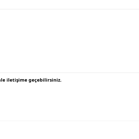
e iletişime geçebilirsiniz.
da yetersiz gördüğünüz noktaları öneri formunu kullanarak tarafımıza il
Bu ürüne ilk yorumu siz yapın!