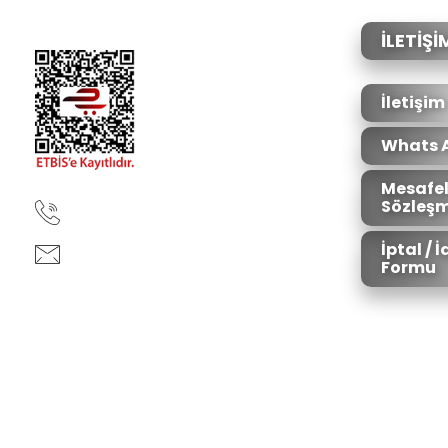
Ürün açıklamasında eksik bilgiler bulunuyor.
Ürün bilgilerinde hatalar bulunuyor.
İLETİŞİ
Ürün fiyatı diğer sitelerden daha pahalı.
Bu ürüne benzer farklı alternatifler olmalı.
İletişim
Whats 
Mesafel
Sözleşm
90850 333 50 61
İptal / 
ankara@ziganaav.com
Formu