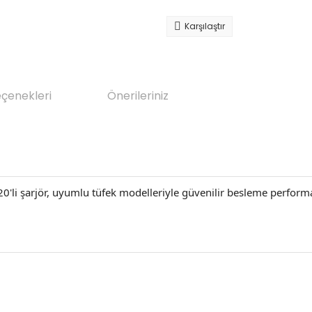
Karşılaştır
eçenekleri
Önerileriniz
 20'li şarjör, uyumlu tüfek modelleriyle güvenilir besleme perfor