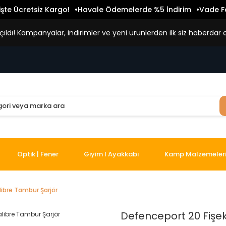
işte Ücretsiz Kargo!
Havale Ödemelerde %5 İndirim
Vade Fa
ldı! Kampanyalar, indirimler ve yeni ürünlerden ilk siz haberdar o
Optik | Fener
Giyim I Ayakkabı
Kamp Malzemeler
libre Tambur Şarjör
Defenceport 20 Fişek