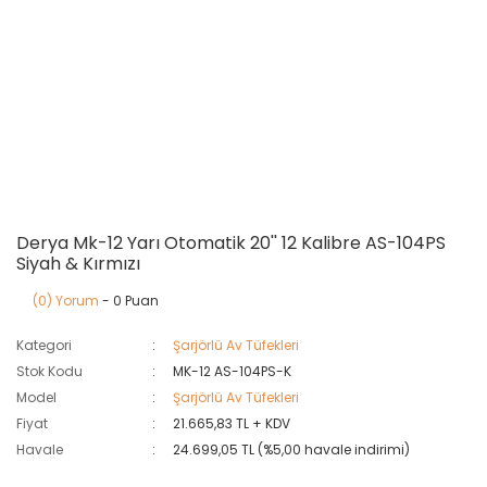
Derya Mk-12 Yarı Otomatik 20'' 12 Kalibre AS-104PS
Siyah & Kırmızı
(0) Yorum
- 0 Puan
Kategori
Şarjörlü Av Tüfekleri
Stok Kodu
MK-12 AS-104PS-K
Model
Şarjörlü Av Tüfekleri
Fiyat
21.665,83 TL + KDV
Havale
24.699,05 TL (%5,00 havale indirimi)