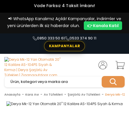
Vade Farksız 4 Taksit İmkanı!
📢
WhatsApp Kanalımız Açıldı! Kampanyalar, indirimler ve
yeni ürünlerden ilk siz haberdar olun.
👉 Kanala Katıl
0850 333 50 61
0533 374 90 11
KAMPANYALAR
Anasayfa
Kara Avı
Av Tüfekleri
Şarjörlü Av Tüfekleri
Derya Mk-12 Ya