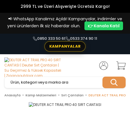
2999 TL ve Üzeri Alışverişte Ücretsiz Kargo!
Havale Ödemelerde %5 İndirim
📢
WhatsApp Kanalımız Açıldı! Kampanyalar, indirimler ve
Vade Farksız 4 Taksit İmkanı!
yeni ürünlerden ilk siz haberdar olun.
👉 Kanala Katıl
0850 333 50 61
0533 374 90 11
KAMPANYALAR
Anasayfa
Kamp Malzemeleri
Sırt Çantaları
DEUTER ACT TRAIL PRO 4