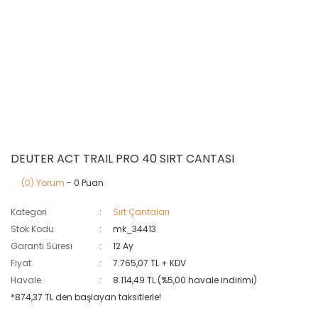
DEUTER ACT TRAIL PRO 40 SIRT CANTASI
(0) Yorum
- 0 Puan
Kategori
Sırt Çantaları
Stok Kodu
mk_34413
Garanti Süresi
12 Ay
Fiyat
7.765,07 TL + KDV
Havale
8.114,49 TL (%5,00 havale indirimi)
*874,37 TL den başlayan taksitlerle!