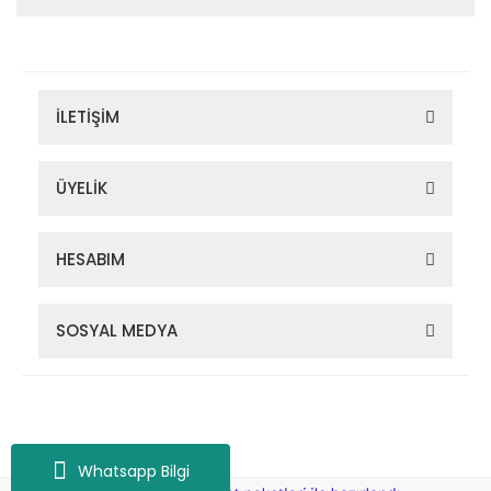
İLETİŞİM
ÜYELİK
HESABIM
SOSYAL MEDYA
Zigana Outdoor 2022 © Tüm Hakları Saklıdır. Kredi kartı bilgileriniz
256bit SSL sertifikası ile korunmaktadır.
Whatsapp Bilgi