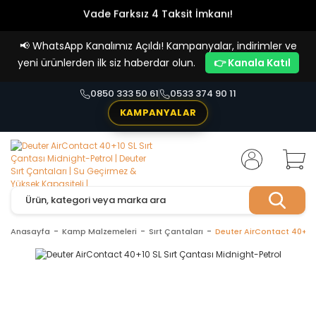
Vade Farksız 4 Taksit İmkanı!
📢
WhatsApp Kanalımız Açıldı! Kampanyalar, indirimler ve
yeni ürünlerden ilk siz haberdar olun.
👉 Kanala Katıl
0850 333 50 61
0533 374 90 11
KAMPANYALAR
Anasayfa
Kamp Malzemeleri
Sırt Çantaları
Deuter AirContact 40+10 