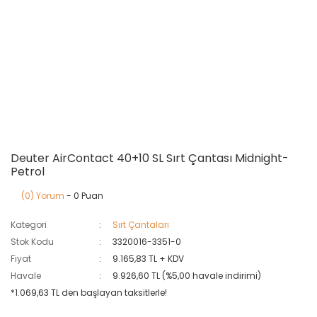
Deuter AirContact 40+10 SL Sırt Çantası Midnight-
Petrol
(0) Yorum
- 0 Puan
Kategori
Sırt Çantaları
Stok Kodu
3320016-3351-0
Fiyat
9.165,83 TL + KDV
Havale
9.926,60 TL (%5,00 havale indirimi)
*1.069,63 TL den başlayan taksitlerle!