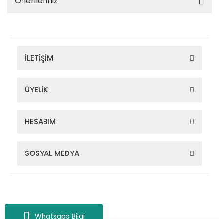
Önerileriniz
İLETİŞİM
ÜYELİK
HESABIM
SOSYAL MEDYA
Zigana Outdoor 2022 © Tüm Hakları Saklıdır. Kredi kartı bilgileriniz
256bit SSL sertifikası ile korunmaktadır.
Whatsapp Bilgi