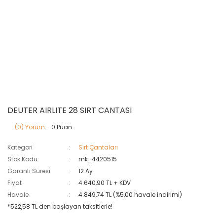
DEUTER AIRLITE 28 SIRT CANTASI
(0) Yorum
- 0 Puan
Kategori
Sırt Çantaları
Stok Kodu
mk_4420515
Garanti Süresi
12 Ay
Fiyat
4.640,90 TL + KDV
Havale
4.849,74 TL (%5,00 havale indirimi)
*522,58 TL den başlayan taksitlerle!