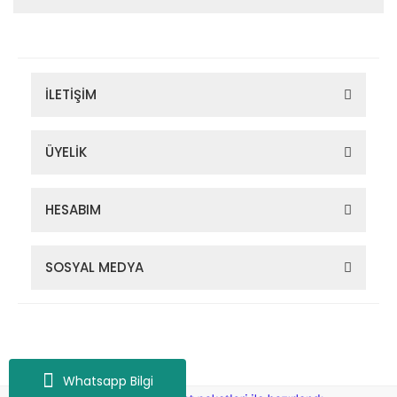
İLETİŞİM
ÜYELİK
HESABIM
SOSYAL MEDYA
Zigana Outdoor 2022 © Tüm Hakları Saklıdır. Kredi kartı bilgileriniz
256bit SSL sertifikası ile korunmaktadır.
Whatsapp Bilgi