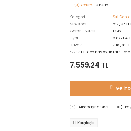
(0) Yorum
- 0 Puan
Kategori
Sırt Çanta
Stok Kodu
mk_07.1.
Garanti Süresi
12 Ay
Fiyat
6.872,04 T
Havale
7.181,28 T
*773,81 TL den başlayan taksitlerle!
7.559,24 TL
Gelinc
Arkadaşına Öner
Pa
Karşılaştır