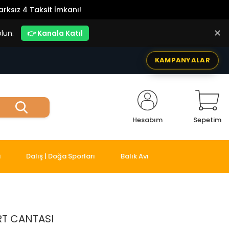
rksız 4 Taksit İmkanı!
✕
lun.
👉 Kanala Katıl
KAMPANYALAR
Hesabım
Sepetim
i
Dalış | Doğa Sporları
Balık Avı
RT CANTASI