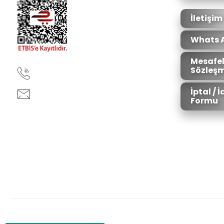
Bu ürüne benzer farklı alternatifler olmalı.
İletişim
Whats 
Mesafel
Sözleşm
90850 333 50 61
İptal / 
ankara@ziganaav.com
Formu
Zigana Outdoor 2022 © Tüm Hakları Saklıdır. Kredi kartı bilgileriniz 25