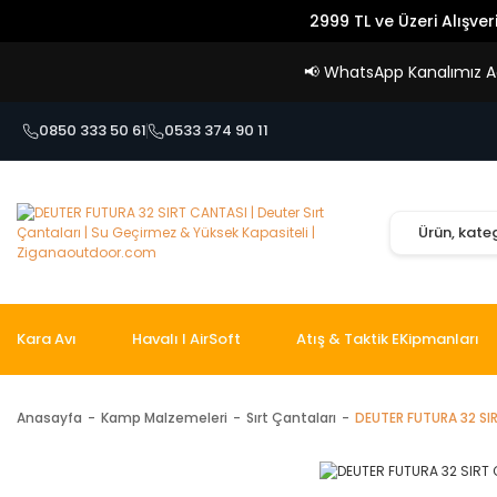
2999 TL ve Üzeri Alışver
📢
WhatsApp Kanalımız Açı
0850 333 50 61
0533 374 90 11
Kara Avı
Havalı I AirSoft
Atış & Taktik EKipmanları
Anasayfa
Kamp Malzemeleri
Sırt Çantaları
DEUTER FUTURA 32 SI