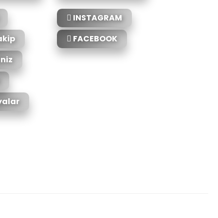
INSTAGRAM
akip
FACEBOOK
iniz
alar