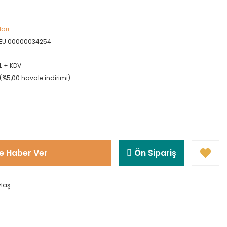
ları
DEU.00000034254
L + KDV
L (%5,00 havale indirimi)
e Haber Ver
Ön Sipariş
ylaş