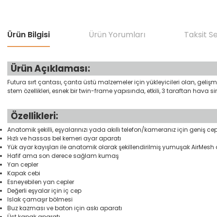
Ürün Bilgisi
Ürün Yorumları
Taksit S
Ürün Açıklaması:
Futura sırt çantası, çanta üstü malzemeler için yükleyicileri olan, gelişm
stem özellikleri, esnek bir twin-frame yapısında, etkili, 3 taraftan hava s
Özellikleri:
Anatomik şekilli, eşyalarınızı yada akıllı telefon/kameranız için geniş cepl
Hızlı ve hassas bel kemeri ayar aparatı
Yük ayar kayışları ile anatomik olarak şekillendirilmiş yumuşak AirMesh
Hafif ama son derece sağlam kumaş
Yan cepler
Kapak cebi
Esneyebilen yan cepler
Değerli eşyalar için iç cep
Islak çamaşır bölmesi
Buz kazması ve baton için askı aparatı
Üst kapak aparatı