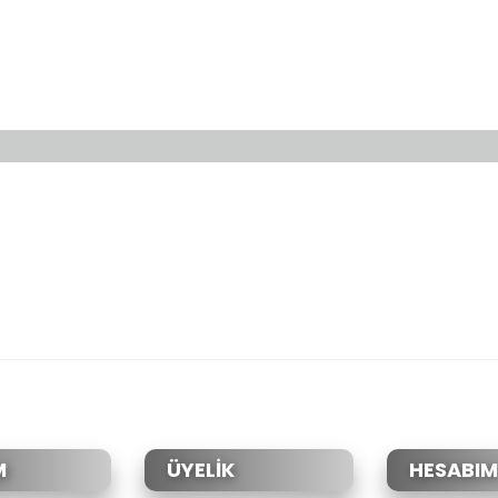
da yetersiz gördüğünüz noktaları öneri formunu kullanarak tarafımıza il
Bu ürüne ilk yorumu siz yapın!
Yorum Yaz
M
ÜYELİK
HESABIM