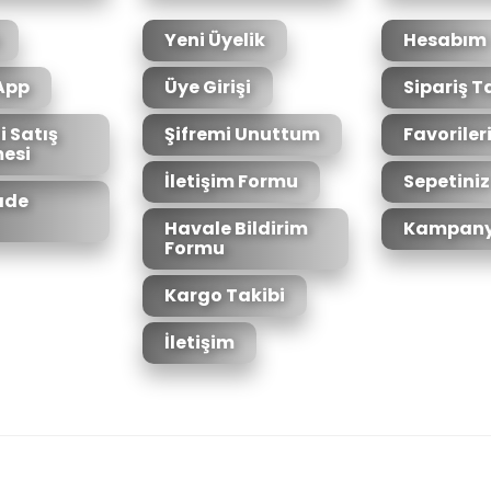
Yeni Üyelik
Hesabım
App
Üye Girişi
Sipariş T
i Satış
Şifremi Unuttum
Favoriler
esi
Gönder
İletişim Formu
Sepetiniz
İade
Havale Bildirim
Kampany
Formu
Kargo Takibi
İletişim
6bit SSL sertifikası ile korunmaktadır.