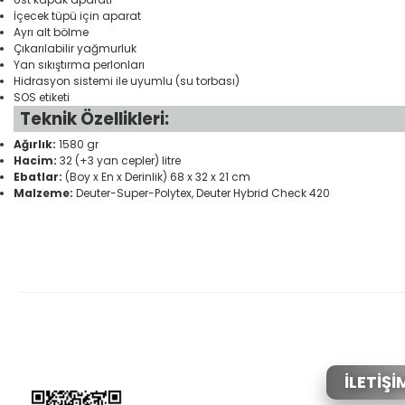
İçecek tüpü için aparat
Ayrı alt bölme
Çıkarılabilir yağmurluk
Yan sıkıştırma perlonları
Hidrasyon sistemi ile uyumlu (su torbası)
SOS etiketi
Teknik Özellikleri:
Ağırlık:
1580 gr
Hacim:
32 (+3 yan cepler) litre
Ebatlar:
(Boy x En x Derinlik) 68 x 32 x 21 cm
Malzeme:
Deuter-Super-Polytex, Deuter Hybrid Check 420
Bu ürünün fiyat bilgisi, resim, ürün açıklamalarında ve diğer konular
Görüş ve önerileriniz için teşekkür ederiz.
Ürün resmi kalitesiz, bozuk veya görüntülenemiyor.
Ürün açıklamasında eksik bilgiler bulunuyor.
Ürün bilgilerinde hatalar bulunuyor.
İLETİŞİ
Ürün fiyatı diğer sitelerden daha pahalı.