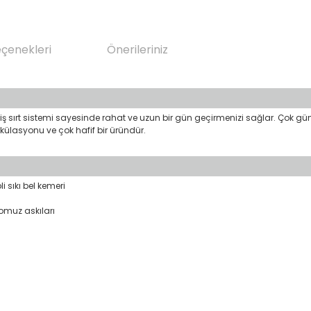
eçenekleri
Önerileriniz
iş sırt sistemi sayesinde rahat ve uzun bir gün geçirmenizi sağlar. Çok günlü 
irkülasyonu ve çok hafif bir üründür.
i sıkı bel kemeri
 omuz askıları