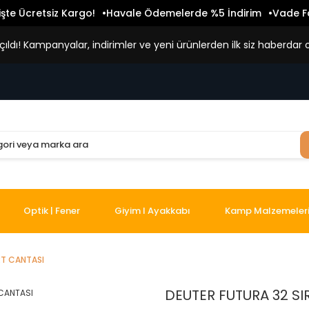
işte Ücretsiz Kargo!
Havale Ödemelerde %5 İndirim
Vade Fa
ldı! Kampanyalar, indirimler ve yeni ürünlerden ilk siz haberdar o
Optik | Fener
Giyim I Ayakkabı
Kamp Malzemeler
RT CANTASI
DEUTER FUTURA 32 SI