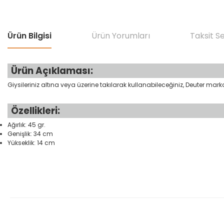
Ürün Bilgisi
Ürün Yorumları
Taksit S
Ürün Açıklaması:
Giysileriniz altına veya üzerine takılarak kullanabileceğiniz, Deuter mark
Özellikleri:
Ağırlık: 45 gr.
Genişlik: 34 cm
Yükseklik: 14 cm
Bu ürünün fiyat bilgisi, resim, ürün açıklamalarında ve diğer konular
Görüş ve önerileriniz için teşekkür ederiz.
Ürün resmi kalitesiz, bozuk veya görüntülenemiyor.