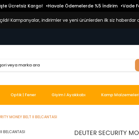
işte Ücretsiz Kargo!
Havale Ödemelerde %5 İndirim
Vade Fa
ldı! Kampanyalar, indirimler ve yeni ürünlerden ilk siz haberdar o
Optik | Fener
Giyim I Ayakkabı
Kamp Malzemeler
RITY MONEY BELT II BELCANTASI
DEUTER SECURITY MON