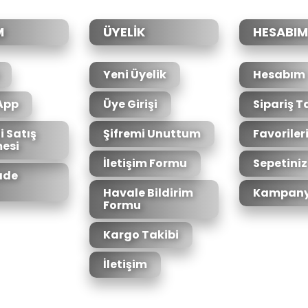
Yorum Yaz
M
ÜYELİK
HESABIM
Yeni Üyelik
Hesabım
App
Üye Girişi
Sipariş T
i Satış
Şifremi Unuttum
Favoriler
esi
Gönder
İletişim Formu
Sepetiniz
İade
Havale Bildirim
Kampany
Formu
Kargo Takibi
İletişim