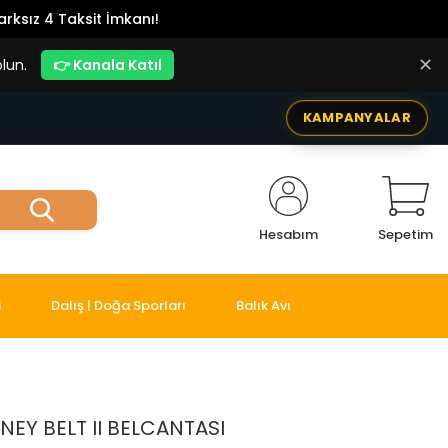
rksız 4 Taksit İmkanı!
✕
lun.
👉 Kanala Katıl
KAMPANYALAR
Hesabım
Sepetim
i
Dalış | Doğa Sporları
Balık Avı
EY BELT II BELCANTASI