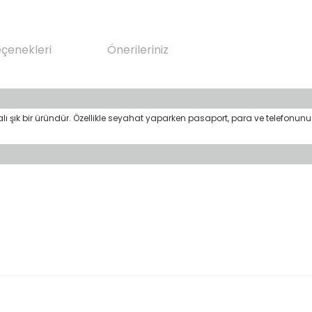
eçenekleri
Önerileriniz
alı şık bir üründür. Özellikle seyahat yaparken pasaport, para ve telefonunu
da yetersiz gördüğünüz noktaları öneri formunu kullanarak tarafımıza il
Bu ürüne ilk yorumu siz yapın!