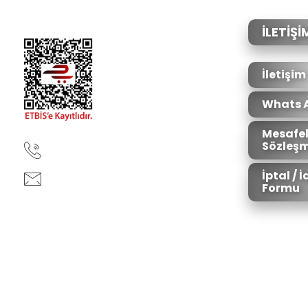
Ürün açıklamasında eksik bilgiler bulunuyor.
Ürün bilgilerinde hatalar bulunuyor.
İLETİŞİ
Ürün fiyatı diğer sitelerden daha pahalı.
Bu ürüne benzer farklı alternatifler olmalı.
İletişim
Whats 
Mesafel
Sözleşm
90850 333 50 61
İptal / 
ankara@ziganaav.com
Formu