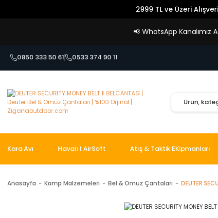
2999 TL ve Üzeri Alışver
📢
WhatsApp Kanalımız Açı
0850 333 50 61
0533 374 90 11
Kara Avı
Havalı I AirSoft
Atış & Taktik EKipmanları
Anasayfa
Kamp Malzemeleri
Bel & Omuz Çantaları
DEUTER SECU