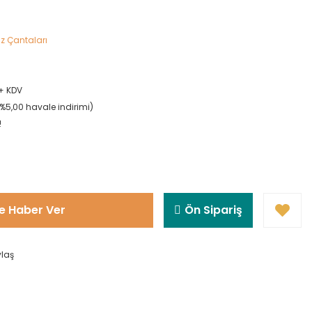
z Çantaları
 + KDV
(%5,00 havale indirimi)
!
e Haber Ver
Ön Sipariş
ylaş