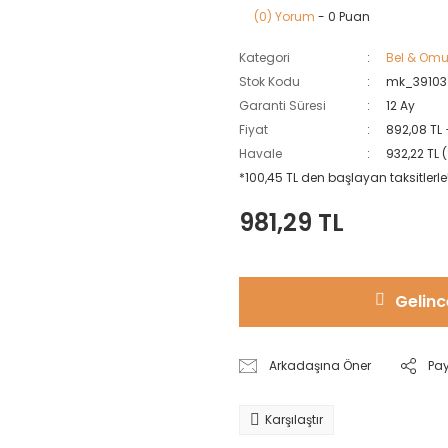
(0) Yorum
- 0 Puan
Kategori
Bel & Omu
Stok Kodu
mk_39103
Garanti Süresi
12 Ay
Fiyat
892,08 TL
Havale
932,22 TL 
*100,45 TL den başlayan taksitlerle
981,29 TL
Gelinc
Arkadaşına Öner
Pa
Karşılaştır