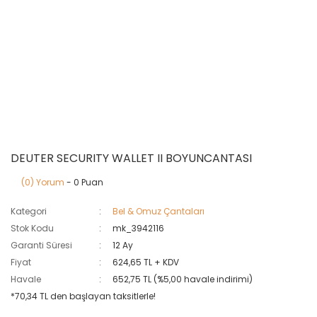
DEUTER SECURITY WALLET II BOYUNCANTASI
(0) Yorum
- 0 Puan
Kategori
Bel & Omuz Çantaları
Stok Kodu
mk_3942116
Garanti Süresi
12 Ay
Fiyat
624,65 TL + KDV
Havale
652,75 TL (%5,00 havale indirimi)
*70,34 TL den başlayan taksitlerle!