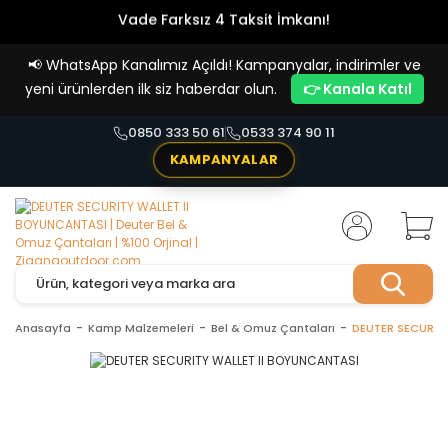
Vade Farksız 4 Taksit İmkanı!
📢
WhatsApp Kanalımız Açıldı! Kampanyalar, indirimler ve
yeni ürünlerden ilk siz haberdar olun.
👉 Kanala Katıl
0850 333 50 61
0533 374 90 11
KAMPANYALAR
Anasayfa
Kamp Malzemeleri
Bel & Omuz Çantaları
DEUTER SECURIT