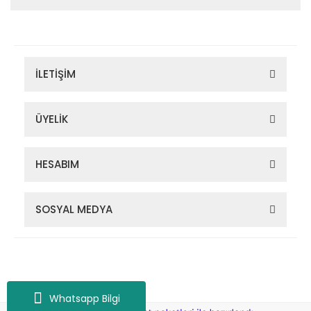
İLETİŞİM
ÜYELİK
HESABIM
SOSYAL MEDYA
Zigana Outdoor 2022 © Tüm Hakları Saklıdır. Kredi kartı bilgileriniz
256bit SSL sertifikası ile korunmaktadır.
Whatsapp Bilgi