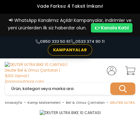
Vade Farksız 4 Taksit İmkanı!
📢
WhatsApp Kanalımız Açıldı! Kampanyalar, indirimler ve
yeni ürünlerden ilk siz haberdar olun.
👉 Kanala Katıl
0850 333 50 61
0533 374 90 11
KAMPANYALAR
Anasayfa
Kamp Malzemeleri
Bel & Omuz Çantaları
DEUTER ULTRA BI