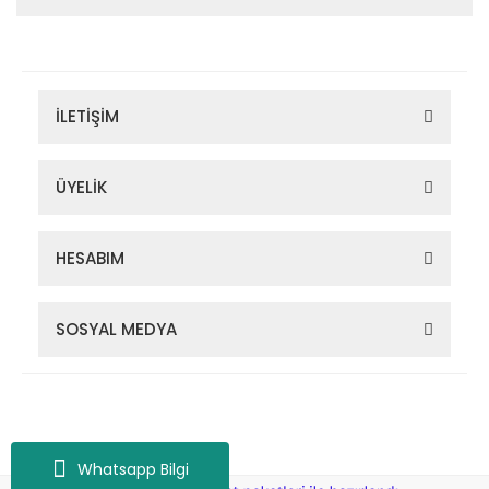
İLETİŞİM
ÜYELİK
HESABIM
SOSYAL MEDYA
Zigana Outdoor 2022 © Tüm Hakları Saklıdır. Kredi kartı bilgileriniz
256bit SSL sertifikası ile korunmaktadır.
Whatsapp Bilgi