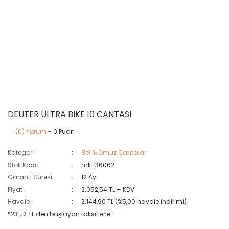
DEUTER ULTRA BIKE 10 CANTASI
(0) Yorum
- 0 Puan
Kategori
Bel & Omuz Çantaları
Stok Kodu
mk_36062
Garanti Süresi
12 Ay
Fiyat
2.052,54 TL + KDV
Havale
2.144,90 TL (%5,00 havale indirimi)
*231,12 TL den başlayan taksitlerle!