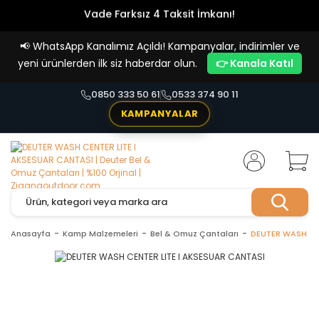
Vade Farksız 4 Taksit İmkanı!
📢
WhatsApp Kanalımız Açıldı! Kampanyalar, indirimler ve
yeni ürünlerden ilk siz haberdar olun.
👉 Kanala Katıl
0850 333 50 61
0533 374 90 11
KAMPANYALAR
Anasayfa
Kamp Malzemeleri
Bel & Omuz Çantaları
DEUTER WASH CE