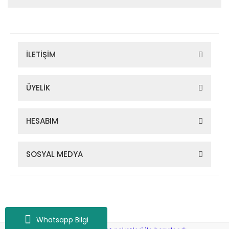
İLETİŞİM
ÜYELİK
HESABIM
SOSYAL MEDYA
Zigana Outdoor 2022 © Tüm Hakları Saklıdır. Kredi kartı bilgileriniz
256bit SSL sertifikası ile korunmaktadır.
Whatsapp Bilgi