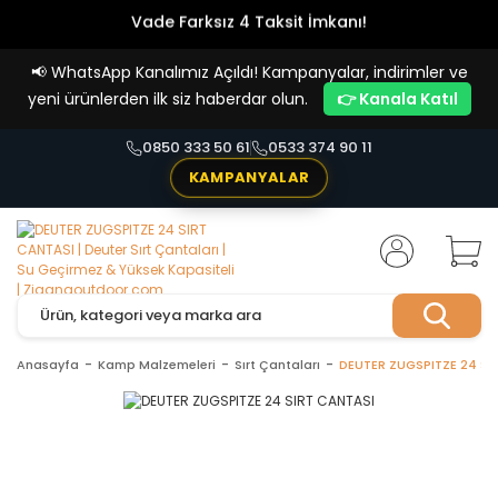
Vade Farksız 4 Taksit İmkanı!
📢
WhatsApp Kanalımız Açıldı! Kampanyalar, indirimler ve
yeni ürünlerden ilk siz haberdar olun.
👉 Kanala Katıl
0850 333 50 61
0533 374 90 11
KAMPANYALAR
Anasayfa
Kamp Malzemeleri
Sırt Çantaları
DEUTER ZUGSPITZE 24 SI