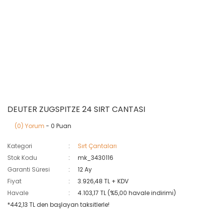
DEUTER ZUGSPITZE 24 SIRT CANTASI
(0) Yorum
- 0 Puan
Kategori
Sırt Çantaları
Stok Kodu
mk_3430116
Garanti Süresi
12 Ay
Fiyat
3.926,48 TL + KDV
Havale
4.103,17 TL (%5,00 havale indirimi)
*442,13 TL den başlayan taksitlerle!