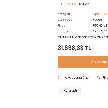
(0) Yorum
- 0 Puan
Kategori
Optik | Fen
Stok Kodu
50086
Fiyat
557,92 US
Havale
29.665,44 
*3.265,33 TL den başlayan taksitler
31.898,33 TL
Gelinc
Arkadaşına Öner
Fiy
Karşılaştır