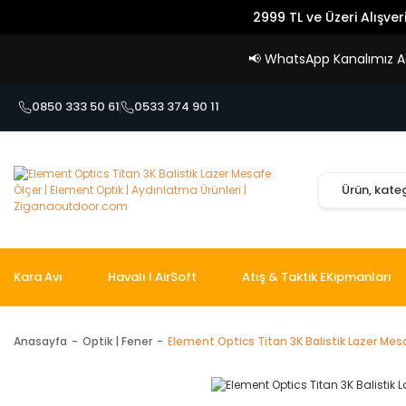
2999 TL ve Üzeri Alışver
📢
WhatsApp Kanalımız Açı
0850 333 50 61
0533 374 90 11
Kara Avı
Havalı I AirSoft
Atış & Taktik EKipmanları
Anasayfa
Optik | Fener
Element Optics Titan 3K Balistik Lazer Mes