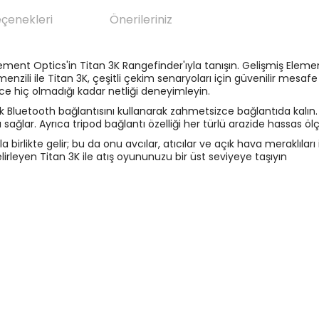
eçenekleri
Önerileriniz
ement Optics'in Titan 3K Rangefinder'ıyla tanışın. Gelişmiş Elemen
enzili ile Titan 3K, çeşitli çekim senaryoları için güvenilir mesafe
ce hiç olmadığı kadar netliği deneyimleyin.
Bluetooth bağlantısını kullanarak zahmetsizce bağlantıda kalın. T
ğlar. Ayrıca tripod bağlantı özelliği her türlü arazide hassas ölçüm
a birlikte gelir; bu da onu avcılar, atıcılar ve açık hava meraklıları
rleyen Titan 3K ile atış oyununuzu bir üst seviyeye taşıyın