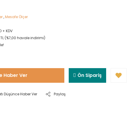
er
,
Mesafe Ölçer
D + KDV
TL (%7,00 havale indirimi)
le!
e Haber Ver
Ön Sipariş
atı Düşünce Haber Ver
Paylaş