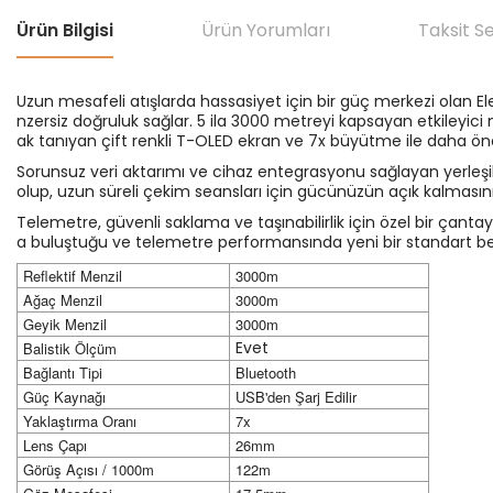
Ürün Bilgisi
Ürün Yorumları
Taksit S
Uzun mesafeli atışlarda hassasiyet için bir güç merkezi olan El
nzersiz doğruluk sağlar. 5 ila 3000 metreyi kapsayan etkileyici m
ak tanıyan çift renkli T-OLED ekran ve 7x büyütme ile daha ön
Sorunsuz veri aktarımı ve cihaz entegrasyonu sağlayan yerleşik 
olup, uzun süreli çekim seansları için gücünüzün açık kalmasını sa
Telemetre, güvenli saklama ve taşınabilirlik için özel bir çantayl
a buluştuğu ve telemetre performansında yeni bir standart beli
Reflektif Menzil
3000m
Ağaç Menzil
3000m
Geyik Menzil
3000m
Evet
Balistik Ölçüm
Bağlantı Tipi
Bluetooth
Güç Kaynağı
USB'den Şarj Edilir
Yaklaştırma Oranı
7x
Lens Çapı
26mm
Görüş Açısı / 1000m
122m