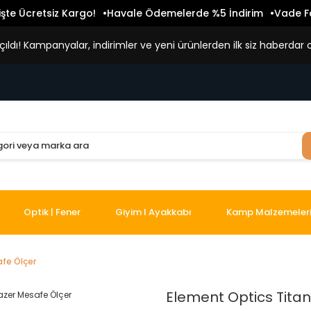
işte Ücretsiz Kargo!
Havale Ödemelerde %5 İndirim
Vade Fa
ldı! Kampanyalar, indirimler ve yeni ürünlerden ilk siz haberdar o
Optik | Fener
Giyim I Ayakkabı
Kamp Malzemeler
afe Ölçer
Element Optics Titan