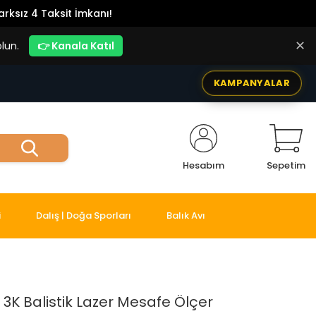
rksız 4 Taksit İmkanı!
✕
lun.
👉 Kanala Katıl
KAMPANYALAR
Hesabım
Sepetim
i
Dalış | Doğa Sporları
Balık Avı
 3K Balistik Lazer Mesafe Ölçer