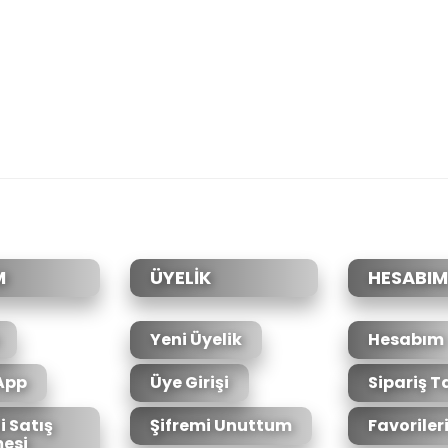
da yetersiz gördüğünüz noktaları öneri formunu kullanarak tarafımıza il
Bu ürüne ilk yorumu siz yapın!
Yorum Yaz
M
ÜYELİK
HESABIM
Yeni Üyelik
Hesabım
App
Üye Girişi
Sipariş T
i Satış
Şifremi Unuttum
Favoriler
esi