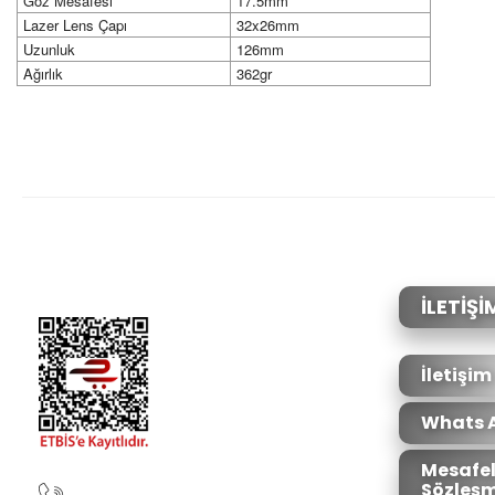
Göz Mesafesi
17.5mm
Lazer Lens Çapı
32x26mm
Uzunluk
126mm
Ağırlık
362gr
Bu ürünün fiyat bilgisi, resim, ürün açıklamalarında ve diğer konular
Görüş ve önerileriniz için teşekkür ederiz.
Ürün resmi kalitesiz, bozuk veya görüntülenemiyor.
Ürün açıklamasında eksik bilgiler bulunuyor.
Ürün bilgilerinde hatalar bulunuyor.
İLETİŞİ
Ürün fiyatı diğer sitelerden daha pahalı.
Bu ürüne benzer farklı alternatifler olmalı.
İletişim
Whats 
Mesafel
Sözleşm
90850 333 50 61