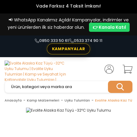
Vade Farksız 4 Taksit İmkanı!
📢
WhatsApp Kanalımız Açıldı! Kampanyalar, indirimler ve
yeni ürünlerden ilk siz haberdar olun.
👉 Kanala Katıl
0850 333 50 61
0533 374 90 11
KAMPANYALAR
Anasayfa
Kamp Malzemeleri
Uyku Tulumları
Evolite Alaska Kaz Tüy