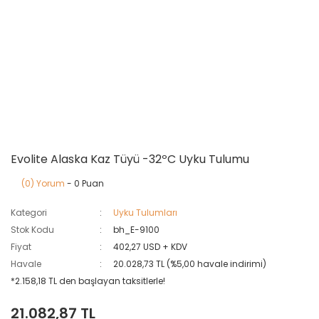
Evolite Alaska Kaz Tüyü -32ºC Uyku Tulumu
(0) Yorum
- 0 Puan
Kategori
Uyku Tulumları
Stok Kodu
bh_E-9100
Fiyat
402,27 USD + KDV
Havale
20.028,73 TL (%5,00 havale indirimi)
*2.158,18 TL den başlayan taksitlerle!
21.082,87 TL