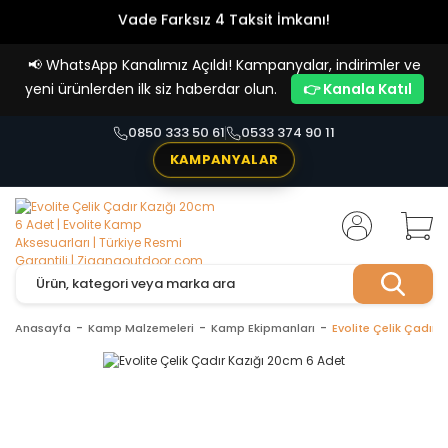
Vade Farksız 4 Taksit İmkanı!
📢
WhatsApp Kanalımız Açıldı! Kampanyalar, indirimler ve
yeni ürünlerden ilk siz haberdar olun.
👉 Kanala Katıl
0850 333 50 61
0533 374 90 11
KAMPANYALAR
Anasayfa
Kamp Malzemeleri
Kamp Ekipmanları
Evolite Çelik Çadır 