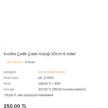
Evolite Çelik Çadır Kazığı 20cm 6 Adet
(0) Yorum
- 0 Puan
Kategori
Kamp Ekipmanları
Stok Kodu
bh_E-5512
Fiyat
208,33 TL + KDV
Havale
237,50 TL (%5,00 havale indirimi)
*25,59 TL den başlayan taksitlerle!
250,00 TL