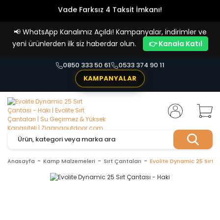
Vade Farksız 4 Taksit İmkanı!
📢
WhatsApp Kanalımız Açıldı! Kampanyalar, indirimler ve
yeni ürünlerden ilk siz haberdar olun.
👉 Kanala Katıl
0850 333 50 61
0533 374 90 11
KAMPANYALAR
Anasayfa
Kamp Malzemeleri
Sırt Çantaları
Evolite Dynamic 25 Sırt Ç