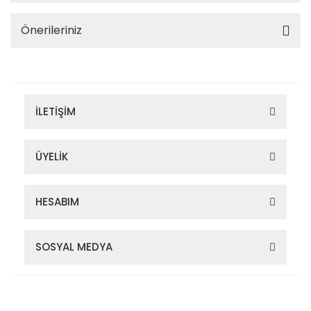
Önerileriniz
İLETİŞİM
ÜYELİK
HESABIM
SOSYAL MEDYA
Zigana Outdoor 2022 © Tüm Hakları Saklıdır. Kredi kartı bilgileriniz