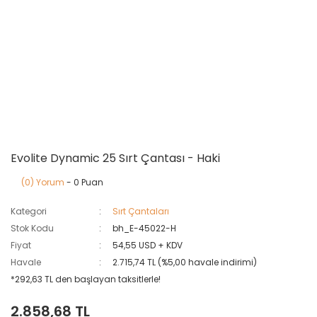
Evolite Dynamic 25 Sırt Çantası - Haki
(0) Yorum
- 0 Puan
Kategori
Sırt Çantaları
Stok Kodu
bh_E-45022-H
Fiyat
54,55 USD + KDV
Havale
2.715,74 TL (%5,00 havale indirimi)
*292,63 TL den başlayan taksitlerle!
2.858,68 TL