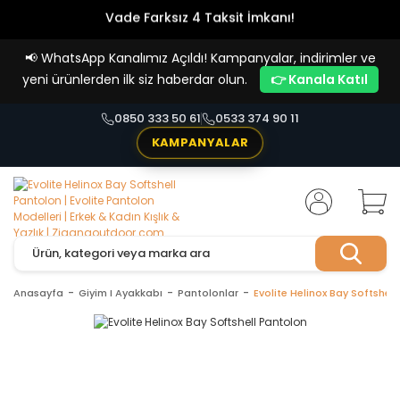
Vade Farksız 4 Taksit İmkanı!
📢
WhatsApp Kanalımız Açıldı! Kampanyalar, indirimler ve
yeni ürünlerden ilk siz haberdar olun.
👉 Kanala Katıl
0850 333 50 61
0533 374 90 11
KAMPANYALAR
Anasayfa
Giyim I Ayakkabı
Pantolonlar
Evolite Helinox Bay Softshel