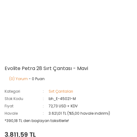
Evolite Petra 28 Sırt Çantası - Mavi
(0) Yorum
- 0 Puan
Kategori
Sırt Çantaları
Stok Kodu
bh_E-45021-M
Fiyat
72,73 USD + KDV
Havale
3.621,01 TL (%5,00 havale indirimi)
*390,18 TL den başlayan taksitlerle!
3.811,59 TL