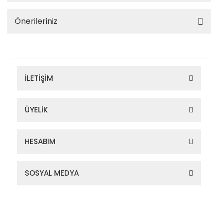
Önerileriniz
İLETİŞİM
ÜYELİK
HESABIM
SOSYAL MEDYA
Zigana Outdoor 2022 © Tüm Hakları Saklıdır. Kredi kartı bilgileriniz