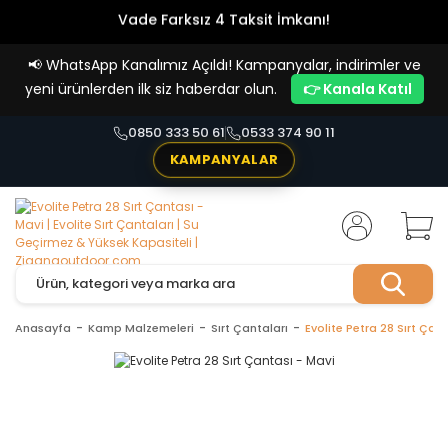
Vade Farksız 4 Taksit İmkanı!
📢
WhatsApp Kanalımız Açıldı! Kampanyalar, indirimler ve
yeni ürünlerden ilk siz haberdar olun.
👉 Kanala Katıl
0850 333 50 61
0533 374 90 11
KAMPANYALAR
Anasayfa
Kamp Malzemeleri
Sırt Çantaları
Evolite Petra 28 Sırt Çan