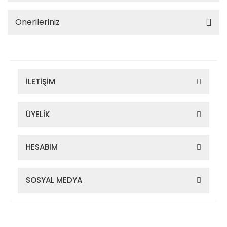
Önerileriniz
İLETİŞİM
ÜYELİK
HESABIM
SOSYAL MEDYA
Zigana Outdoor 2022 © Tüm Hakları Saklıdır. Kredi kartı bilgileriniz