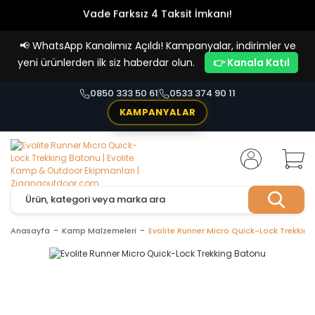
Vade Farksız 4 Taksit İmkanı!
📢
WhatsApp Kanalımız Açıldı! Kampanyalar, indirimler ve
yeni ürünlerden ilk siz haberdar olun.
👉 Kanala Katıl
0850 333 50 61
0533 374 90 11
KAMPANYALAR
Anasayfa
Kamp Malzemeleri
Evolite Runner Micro Quick-Lock Trekkin