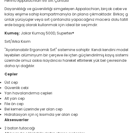
Ferrino Appalachian 55 Sırt Çantası
Dayanıklılığı ve güvenilirliği simgeleyen Appalachian, birçok cebe ve
kolay erişime sahip kompartmanıyla ön plana çıkmaktadır. Birkaç g
ünlük yürüyüşler veya sırt çantanızla yapacağınız macera dolu tatill
erde bagaj olarak kullanmak için ideal bir seçimdir.
Kumaş:
Jakar Kumaş 500D, Supertex®
Sırt/Arka Kısım
"Ayarlanabilir Ergonomik Sırt" sistemine sahiptir. Kendi kendini model
leyebilen alüminyum bir çerçeve ile içten güçlendirilmiş kayış sistemi
üzerinde omuz askısı kaydırıcısı hareket ettirilerek yük bel çevresinde
daha iyi dağıtılır.
Cepler
Üst cep
Güvenlik cebi
Yan havalandırma cepleri
Alt yan cep
File ön cep
Bel kemeri üzerinde yer alan cep
Hidratasyon için iç kısımda yer alan cep
Aksesuarlar
2 baton tutacağı