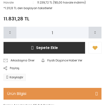
Tozluklar
Havale
11.239,72 TL (%5,00 havale indirimi)
Aksesuarları
Tabanca Taşıma
Hamaklar
*1.211,13 TL den başlayan taksitlerle!
Çantası
Sandaletler ve
Terlikler
Kazma & Kürek
11.831,28 TL
Gez ve Arpacık
Setleri
Setleri
Şapkalar ve
Bereler
Kamp
Tabanca
Ekipmanları
Aksesuarları
Giyim
Aksesuarları
Medikal & Vücut
Tabanca
Sepete Ekle
Isıtıcıları
Aksesuarları
Saat ve
Cüzdanlar
Buzluk
Anahtarlıklar
Arkadaşına Öner
Fiyatı Düşünce Haber Ver
Paylaş
Karşılaştır
Ürün Bilgisi