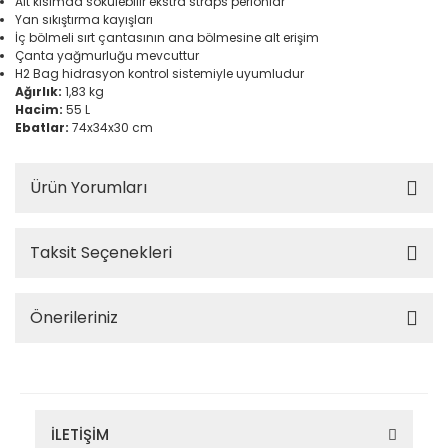
Alt kısımda sökülebilir ekstra straps perlonlar
Yan sıkıştırma kayışları
İç bölmeli sırt çantasının ana bölmesine alt erişim
Çanta yağmurluğu mevcuttur
H2 Bag hidrasyon kontrol sistemiyle uyumludur
Ağırlık:
1,83 kg
Hacim:
55 L
Ebatlar:
74x34x30 cm
Ürün Yorumları
Taksit Seçenekleri
Önerileriniz
İLETİŞİM