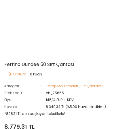
Ferrino Dundee 50 Sırt Çantası
(0) Yorum
- 0 Puan
Kategori
Kamp Malzemeleri
,
Sırt Çantaları
Stok Kodu
bh_75665
Fiyat
145,14 EUR + KDV
Havale
8.340,34 TL (%5,00 havale indirimi)
*898,71 TL den başlayan taksitlerle!
8.779,31 TL