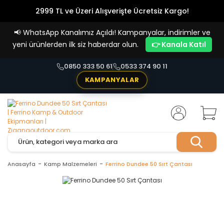
2999 TL ve Üzeri Alışverişte Ücretsiz Kargo!
Havale Ödemelerde %5 İndirim
📢
WhatsApp Kanalımız Açıldı! Kampanyalar, indirimler ve
Vade Farksız 4 Taksit İmkanı!
yeni ürünlerden ilk siz haberdar olun.
👉 Kanala Katıl
0850 333 50 61
0533 374 90 11
KAMPANYALAR
Anasayfa
Kamp Malzemeleri
Ferrino Dundee 50 Sırt Çantası