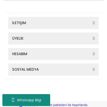
İLETİŞİM
ÜYELİK
HESABIM
SOSYAL MEDYA
Zigana Outdoor 2022 © Tüm Hakları Saklıdır. Kredi kartı bilgileriniz
256bit SSL sertifikası ile korunmaktadır.
Whatsapp Bilgi
ile
ideasoft
e-