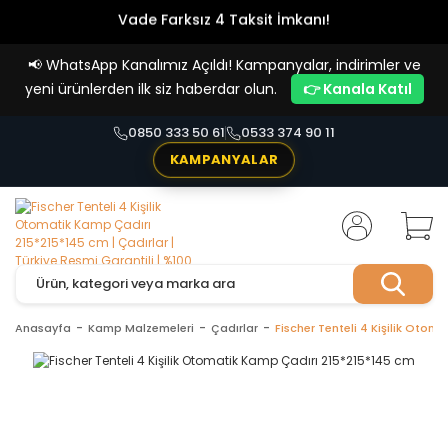
Vade Farksız 4 Taksit İmkanı!
📢
WhatsApp Kanalımız Açıldı! Kampanyalar, indirimler ve
yeni ürünlerden ilk siz haberdar olun.
👉 Kanala Katıl
0850 333 50 61
0533 374 90 11
KAMPANYALAR
Anasayfa
Kamp Malzemeleri
Çadırlar
Fischer Tenteli 4 Kişilik Oto