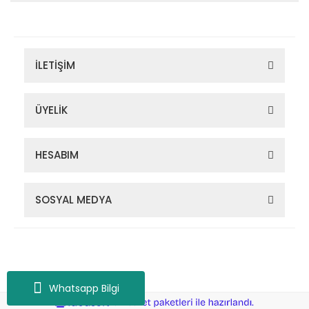
İLETİŞİM
ÜYELİK
HESABIM
SOSYAL MEDYA
Zigana Outdoor 2022 © Tüm Hakları Saklıdır. Kredi kartı bilgileriniz
256bit SSL sertifikası ile korunmaktadır.
Whatsapp Bilgi
ile
ideasoft
e-