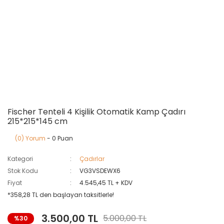
Fischer Tenteli 4 Kişilik Otomatik Kamp Çadırı
215*215*145 cm
(0) Yorum
- 0 Puan
Kategori
Çadırlar
Stok Kodu
VG3VSDEWX6
Fiyat
4.545,45 TL + KDV
*358,28 TL den başlayan taksitlerle!
3.500,00 TL
5.000,00 TL
%30