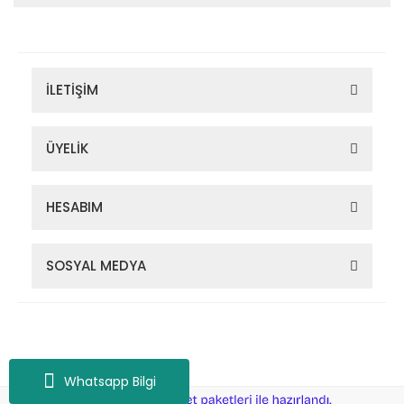
İLETİŞİM
ÜYELİK
HESABIM
SOSYAL MEDYA
Zigana Outdoor 2022 © Tüm Hakları Saklıdır. Kredi kartı bilgileriniz
256bit SSL sertifikası ile korunmaktadır.
Whatsapp Bilgi
ile
ideasoft
e-