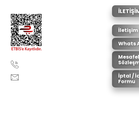
Ürün açıklamasında eksik bilgiler bulunuyor.
Ürün bilgilerinde hatalar bulunuyor.
İLETİŞİ
Ürün fiyatı diğer sitelerden daha pahalı.
Bu ürüne benzer farklı alternatifler olmalı.
İletişim
Whats 
Mesafel
Sözleşm
90850 333 50 61
İptal / 
ankara@ziganaav.com
Formu