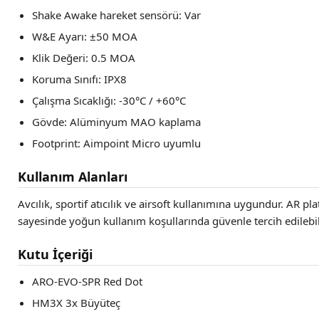
Shake Awake hareket sensörü: Var
W&E Ayarı: ±50 MOA
Klik Değeri: 0.5 MOA
Koruma Sınıfı: IPX8
Çalışma Sıcaklığı: -30°C / +60°C
Gövde: Alüminyum MAO kaplama
Footprint: Aimpoint Micro uyumlu
Kullanım Alanları
Avcılık, sportif atıcılık ve airsoft kullanımına uygundur. AR 
sayesinde yoğun kullanım koşullarında güvenle tercih edilebil
Kutu İçeriği
ARO-EVO-SPR Red Dot
HM3X 3x Büyüteç