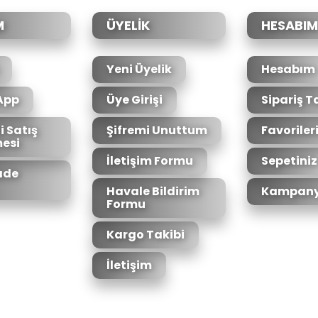
M
ÜYELİK
HESABIM
Yeni Üyelik
Hesabım
App
Üye Girişi
Sipariş T
i Satış
Şifremi Unuttum
Favoriler
esi
Gönder
İletişim Formu
Sepetiniz
İade
Havale Bildirim
Kampany
Formu
Kargo Takibi
İletişim