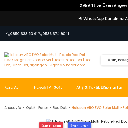
2999 TL ve Üzeri Alışver
📢
WhatsApp Kanalımız Açı
0850 333 50 61
0533 374 90 11
Kara Avı
Havalı I AirSoft
Atış & Taktik EKipmanları
Anasayfa
Optik | Fener
Red Dot
Holosun ARO EVO Solar Multi-Re
Sınırlı Stok
Yeni Ürün
Yeni Ürün