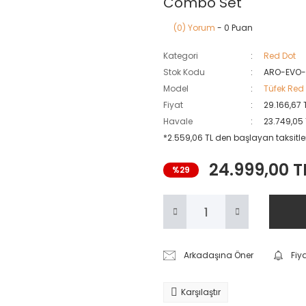
Combo Set
(0) Yorum
- 0 Puan
Kategori
Red Dot
Stok Kodu
ARO-EVO-
Model
Tüfek Red
Fiyat
29.166,67 
Havale
23.749,05 
*2.559,06 TL den başlayan taksitler
24.999,00 T
%29
Arkadaşına Öner
Fiy
Karşılaştır