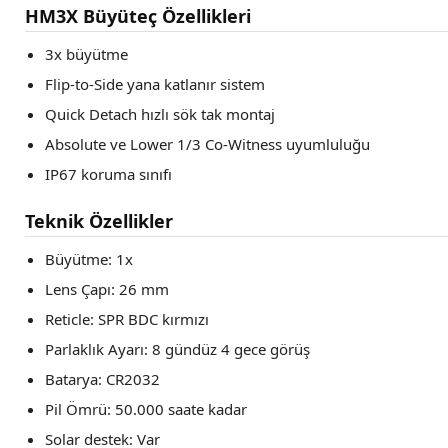
HM3X Büyüteç Özellikleri
3x büyütme
Flip-to-Side yana katlanır sistem
Quick Detach hızlı sök tak montaj
Absolute ve Lower 1/3 Co-Witness uyumluluğu
IP67 koruma sınıfı
Teknik Özellikler
Büyütme: 1x
Lens Çapı: 26 mm
Reticle: SPR BDC kırmızı
Parlaklık Ayarı: 8 gündüz 4 gece görüş
Batarya: CR2032
Pil Ömrü: 50.000 saate kadar
Solar destek: Var