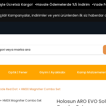
işte Ücretsiz Kargo!
Havale Ödemelerde %5 İndirim
Vade Fa
ldı! Kampanyalar, indirimler ve yeni ürünlerden ilk siz haberdar o
Optik | Fener
Giyim I Ayakkabı
Kamp Malzemeler
ticle Red Dot + HM3X Magnifier Combo Set
Holosun ARO EVO Sola