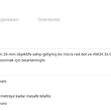
eçenekleri
Önerileriniz
26 mm objektife sahip gelişmiş bir micro red dot ve HM3X 3x b
sunmak için tasarlanmıştır.
kanı
 metreye kadar mesafe telafisi
nımı