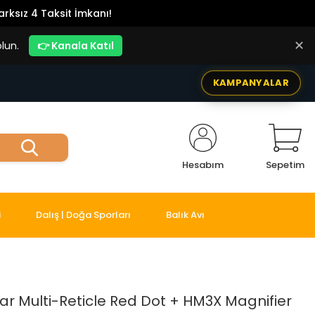
rksız 4 Taksit İmkanı!
✕
lun.
👉 Kanala Katıl
KAMPANYALAR
Hesabım
Sepetim
i
Dalış | Doğa Sporları
Balık Avı
r Multi-Reticle Red Dot + HM3X Magnifier