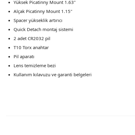
Yüksek Picatinny Mount 1.63"
Alçak Picatinny Mount 1.15"
Spacer yükseklik artırıcı
Quick Detach montaj sistemi
2 adet CR2032 pil
T10 Torx anahtar
Pil aparatı
Lens temizleme bezi
Kullanım kılavuzu ve garanti belgeleri
Bu ürünün fiyat bilgisi, resim, ürün açıklamalarında ve diğer konular
Görüş ve önerileriniz için teşekkür ederiz.
Ürün resmi kalitesiz, bozuk veya görüntülenemiyor.