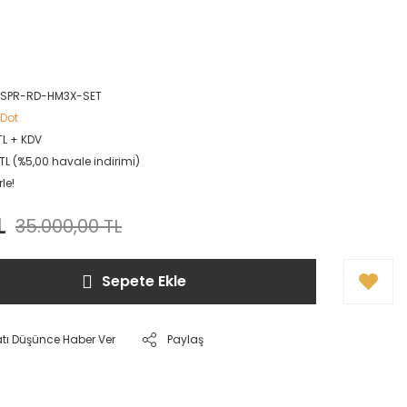
SPR-RD-HM3X-SET
 Dot
TL + KDV
TL (%5,00 havale indirimi)
le!
L
35.000,00 TL
Sepete Ekle
atı Düşünce Haber Ver
Paylaş