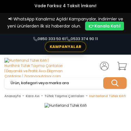
Vade Farksız 4 Taksit İmkanı!
📢
WhatsApp Kanalımız Açıldı! Kampanyalar, indirimler ve
yeni ürünlerden ilk siz haberdar olun.
👉 Kanala Katıl
0850 333 50 61
0533 374 90 11
KAMPANYALAR
Anasayfa
Kara Avı
Tüfek Taşıma Çantaları
Hunterland Tüfek Kılıfı