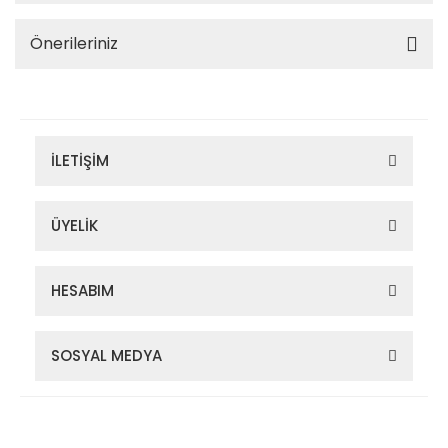
Önerileriniz
İLETİŞİM
ÜYELİK
HESABIM
SOSYAL MEDYA
Zigana Outdoor 2022 © Tüm Hakları Saklıdır. Kredi kartı bilgileriniz