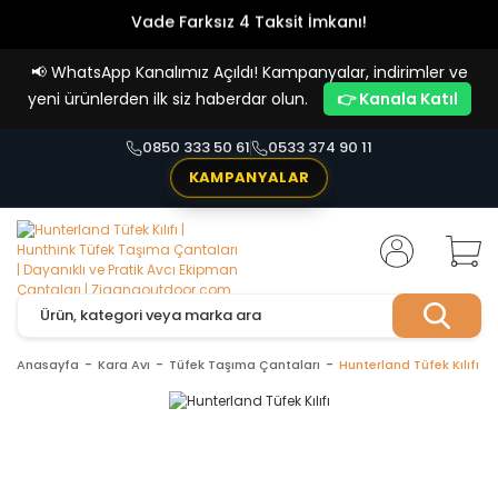
Vade Farksız 4 Taksit İmkanı!
📢
WhatsApp Kanalımız Açıldı! Kampanyalar, indirimler ve
yeni ürünlerden ilk siz haberdar olun.
👉 Kanala Katıl
0850 333 50 61
0533 374 90 11
KAMPANYALAR
Anasayfa
Kara Avı
Tüfek Taşıma Çantaları
Hunterland Tüfek Kılıfı