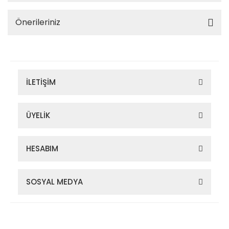
Önerileriniz
İLETİŞİM
ÜYELİK
HESABIM
SOSYAL MEDYA
Zigana Outdoor 2022 © Tüm Hakları Saklıdır. Kredi kartı bilgileriniz