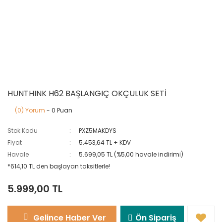
HUNTHINK H62 BAŞLANGIÇ OKÇULUK SETİ
(0) Yorum
- 0 Puan
Stok Kodu
PXZ5MAKDYS
Fiyat
5.453,64 TL + KDV
Havale
5.699,05 TL (%5,00 havale indirimi)
*614,10 TL den başlayan taksitlerle!
5.999,00 TL
Gelince Haber Ver
Ön Sipariş