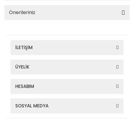
Önerileriniz
İLETİŞİM
ÜYELİK
HESABIM
SOSYAL MEDYA
Zigana Outdoor 2022 © Tüm Hakları Saklıdır. Kredi kartı bilgileriniz
256bit SSL sertifikası ile korunmaktadır.