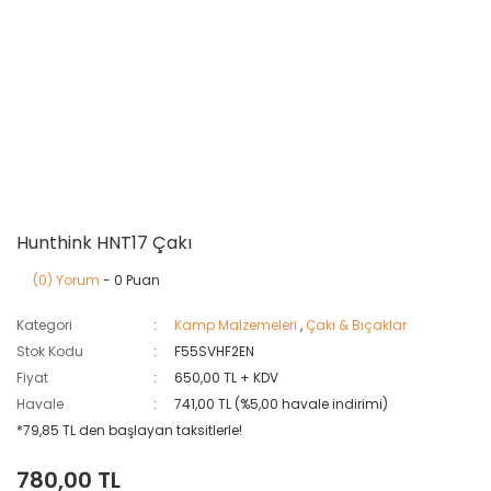
Hunthink HNT17 Çakı
(0) Yorum
- 0 Puan
Kategori
Kamp Malzemeleri
,
Çakı & Bıçaklar
Stok Kodu
F55SVHF2EN
Fiyat
650,00 TL + KDV
Havale
741,00 TL (%5,00 havale indirimi)
*79,85 TL den başlayan taksitlerle!
780,00 TL