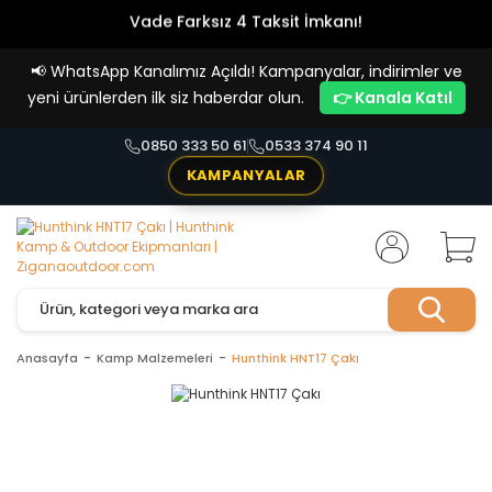
Vade Farksız 4 Taksit İmkanı!
📢
WhatsApp Kanalımız Açıldı! Kampanyalar, indirimler ve
yeni ürünlerden ilk siz haberdar olun.
👉 Kanala Katıl
0850 333 50 61
0533 374 90 11
KAMPANYALAR
Anasayfa
Kamp Malzemeleri
Hunthink HNT17 Çakı