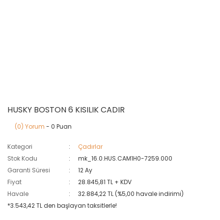
HUSKY BOSTON 6 KISILIK CADIR
(0) Yorum
- 0 Puan
Kategori
Çadırlar
Stok Kodu
mk_16.0.HUS.CAM1H0-7259.000
Garanti Süresi
12 Ay
Fiyat
28.845,81 TL + KDV
Havale
32.884,22 TL (%5,00 havale indirimi)
*3.543,42 TL den başlayan taksitlerle!