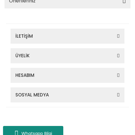
Önerileriniz
İLETİŞİM
ÜYELİK
HESABIM
SOSYAL MEDYA
Zigana Outdoor 2022 © Tüm Hakları Saklıdır. Kredi kartı bilgileriniz
256bit SSL sertifikası ile korunmaktadır.
Whatsapp Bilgi