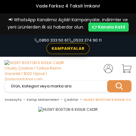
Vade Farksız 4 Taksit İmkanı!
📢
WhatsApp Kanalımız Açıldı! Kampanyalar, indirimler ve
yeni ürünlerden ilk siz haberdar olun.
👉 Kanala Katıl
0850 333 50 61
0533 374 90 11
KAMPANYALAR
Anasayfa
Kamp Malzemeleri
Çadırlar
HUSKY BOSTON 6 KISILIK CADI