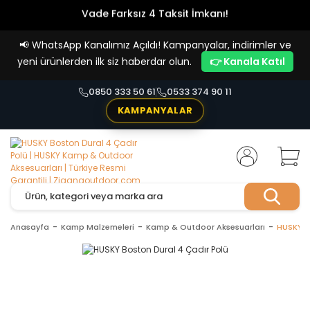
Vade Farksız 4 Taksit İmkanı!
📢
WhatsApp Kanalımız Açıldı! Kampanyalar, indirimler ve
yeni ürünlerden ilk siz haberdar olun.
👉 Kanala Katıl
0850 333 50 61
0533 374 90 11
KAMPANYALAR
Anasayfa
Kamp Malzemeleri
Kamp & Outdoor Aksesuarları
HUSKY B