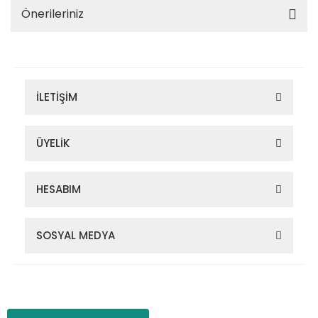
Önerileriniz
İLETİŞİM
ÜYELİK
HESABIM
SOSYAL MEDYA
Zigana Outdoor 2022 © Tüm Hakları Saklıdır. Kredi kartı bilgileriniz
256bit SSL sertifikası ile korunmaktadır.