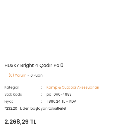
HUSKY Bright 4 Çadır Polü
(0) Yorum
- 0 Puan
Kategori
Kamp & Outdoor Aksesuarları
Stok Kodu
po_0H0-4983
Fiyat
1.890,24 TL + KDV
*232,20 TL den başlayan taksitlerle!
2.268,29 TL