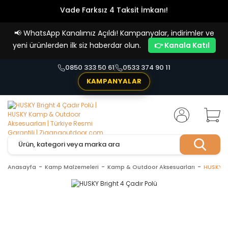
Vade Farksız 4 Taksit İmkanı!
📢
WhatsApp Kanalımız Açıldı! Kampanyalar, indirimler ve
yeni ürünlerden ilk siz haberdar olun.
👉 Kanala Katıl
0850 333 50 61
0533 374 90 11
KAMPANYALAR
Anasayfa
Kamp Malzemeleri
Kamp & Outdoor Aksesuarları
HUSKY Br