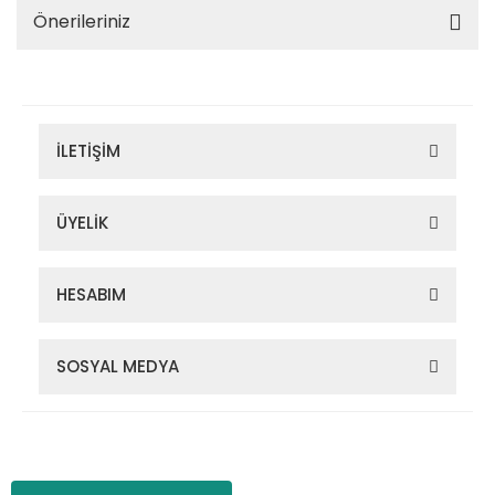
Önerileriniz
İLETİŞİM
ÜYELİK
HESABIM
SOSYAL MEDYA
Zigana Outdoor 2022 © Tüm Hakları Saklıdır. Kredi kartı bilgileriniz
256bit SSL sertifikası ile korunmaktadır.