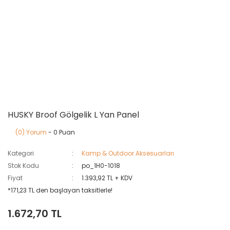
HUSKY Broof Gölgelik L Yan Panel
(0) Yorum
- 0 Puan
Kategori
Kamp & Outdoor Aksesuarları
Stok Kodu
po_1H0-1018
Fiyat
1.393,92 TL + KDV
*171,23 TL den başlayan taksitlerle!
1.672,70 TL