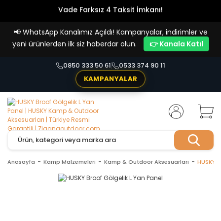
Vade Farksız 4 Taksit İmkanı!
📢
WhatsApp Kanalımız Açıldı! Kampanyalar, indirimler ve
yeni ürünlerden ilk siz haberdar olun.
👉 Kanala Katıl
0850 333 50 61
0533 374 90 11
KAMPANYALAR
Anasayfa
Kamp Malzemeleri
Kamp & Outdoor Aksesuarları
HUSKY Br