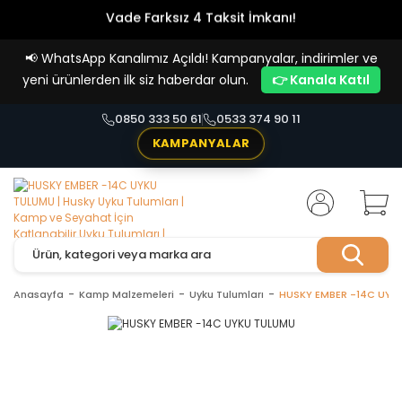
Vade Farksız 4 Taksit İmkanı!
📢
WhatsApp Kanalımız Açıldı! Kampanyalar, indirimler ve
yeni ürünlerden ilk siz haberdar olun.
👉 Kanala Katıl
0850 333 50 61
0533 374 90 11
KAMPANYALAR
Anasayfa
Kamp Malzemeleri
Uyku Tulumları
HUSKY EMBER -14C UYK