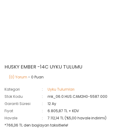
HUSKY EMBER -14C UYKU TULUMU
(0) Yorum
- 0 Puan
Kategori
Uyku Tulumları
Stok Kodu
mk_06.0.HUS.CAM2H0-5587.000
Garanti Süresi
12 Ay
Fiyat
6.805,87 TL + KDV
Havale
7.112,14 TL (%5,00 havale indirimi)
*766,36 TL den başlayan taksitlerle!