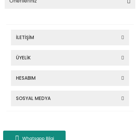
Önerileriniz
İLETİŞİM
ÜYELİK
HESABIM
SOSYAL MEDYA
Zigana Outdoor 2022 © Tüm Hakları Saklıdır. Kredi kartı bilgileriniz
256bit SSL sertifikası ile korunmaktadır.
Whatsapp Bilgi