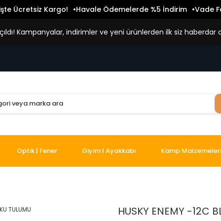
işte Ücretsiz Kargo!
Havale Ödemelerde %5 İndirim
Vade Fa
ldı! Kampanyalar, indirimler ve yeni ürünlerden ilk siz haberdar o
Optik | Fener
Giyim I Ayakkabı
Kamp Malzemeler
HUSKY ENEMY -12C B