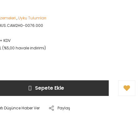
zemeleri
,
Uyku Tulumları
HUS.CAM2H0-0076.000
L + KDV
L (%5,00 havale indirimi)
Sepete Ekle
atı Düşünce Haber Ver
Paylaş