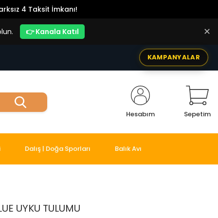
rksız 4 Taksit İmkanı!
✕
lun.
👉 Kanala Katıl
KAMPANYALAR
Hesabım
Sepetim
i
Dalış | Doğa Sporları
Balık Avı
LUE UYKU TULUMU