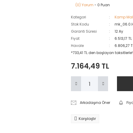
(0) Yorum
- 0 Puan
Kategori
Kamp Mal
Stok Kodu
mk_06.0.
Garanti Süresi
12 Ay
Fiyat
6.513,17 T
Havale
6.806,27 T
*733,41 TL den başlayan taksitlerle!
7.164,49 TL
Arkadaşına Öner
Fiy
Karşılaştır