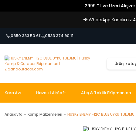
2999 TL ve Üzeri Alışver
📢
WhatsApp Kanalımız Açı
0850 333 50 61
0533 374 90 11
Kara Avı
Havalı I AirSoft
Atış & Taktik EKipmanları
Anasayfa
Kamp Malzemeleri
HUSKY ENEMY -12C BLUE UYKU TULUMU