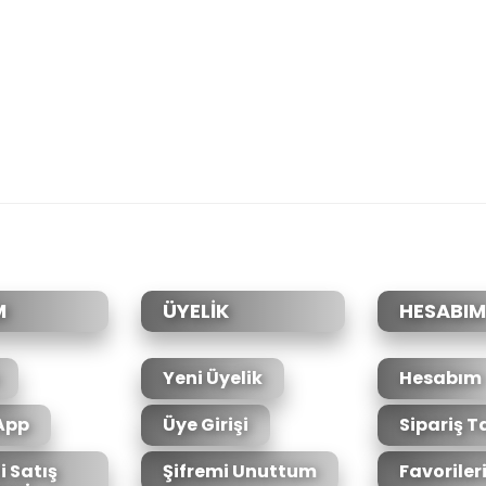
da yetersiz gördüğünüz noktaları öneri formunu kullanarak tarafımıza il
Bu ürüne ilk yorumu siz yapın!
Yorum Yaz
M
ÜYELİK
HESABIM
Yeni Üyelik
Hesabım
App
Üye Girişi
Sipariş T
i Satış
Şifremi Unuttum
Favoriler