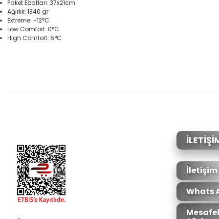
Paket Ebatları: 37x21cm
Ağırlık: 1340 gr
Extreme: -12°C
Low Comfort: 0°C
High Comfort: 6°C
Bu ürünün fiyat bilgisi, resim, ürün açıklamalarında ve diğer konular
Görüş ve önerileriniz için teşekkür ederiz.
Ürün resmi kalitesiz, bozuk veya görüntülenemiyor.
Ürün açıklamasında eksik bilgiler bulunuyor.
Ürün bilgilerinde hatalar bulunuyor.
İLETİŞİ
Ürün fiyatı diğer sitelerden daha pahalı.
Bu ürüne benzer farklı alternatifler olmalı.
İletişim
Whats 
Mesafel