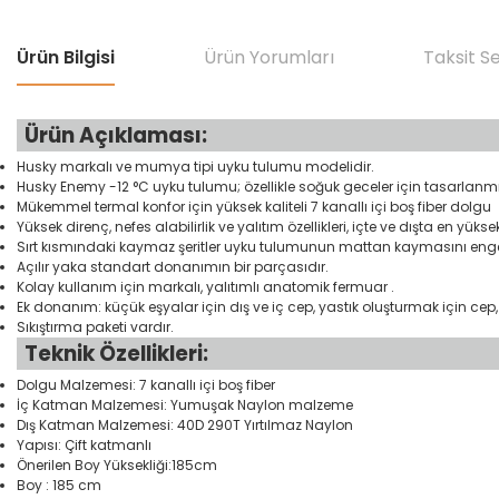
Ürün Bilgisi
Ürün Yorumları
Taksit S
Ürün Açıklaması:
Husky markalı ve mumya tipi uyku tulumu modelidir.
Husky Enemy -12 °C uyku tulumu; özellikle soğuk geceler için tasarlanmı
Mükemmel termal konfor için yüksek kaliteli 7 kanallı içi boş fiber dolgu
Yüksek direnç, nefes alabilirlik ve yalıtım özellikleri, içte ve dışta en yükse
Sırt kısmındaki kaymaz şeritler uyku tulumunun mattan kaymasını engel
Açılır yaka standart donanımın bir parçasıdır.
Kolay kullanım için markalı, yalıtımlı anatomik fermuar .
Ek donanım: küçük eşyalar için dış ve iç cep, yastık oluşturmak için c
Sıkıştırma paketi vardır.
Teknik Özellikleri:
Dolgu Malzemesi: 7 kanallı içi boş fiber
İç Katman Malzemesi: Yumuşak Naylon malzeme
Dış Katman Malzemesi: 40D 290T Yırtılmaz Naylon
Yapısı: Çift katmanlı
Önerilen Boy Yüksekliği:185cm
Boy : 185 cm