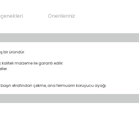
eçenekleri
Önerileriniz
ş bir üründür.
k kaliteli malzeme ile garanti edilir.
ler.
ep, başın etrafından çekme, ana fermuarın koruyucu ayağı.