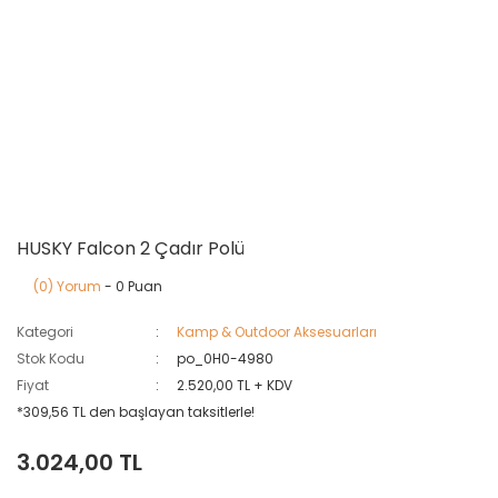
HUSKY Falcon 2 Çadır Polü
(0) Yorum
- 0 Puan
Kategori
Kamp & Outdoor Aksesuarları
Stok Kodu
po_0H0-4980
Fiyat
2.520,00 TL + KDV
*309,56 TL den başlayan taksitlerle!
3.024,00 TL