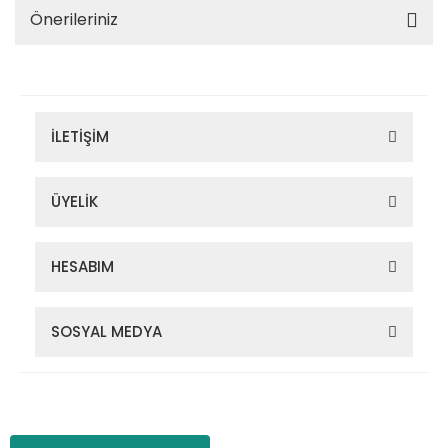
Önerileriniz
İLETİŞİM
ÜYELİK
HESABIM
SOSYAL MEDYA
Zigana Outdoor 2022 © Tüm Hakları Saklıdır. Kredi kartı bilgileriniz
256bit SSL sertifikası ile korunmaktadır.