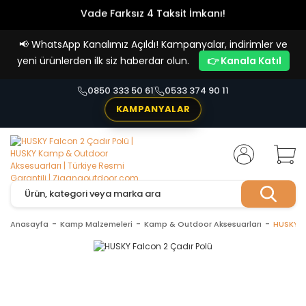
Vade Farksız 4 Taksit İmkanı!
📢
WhatsApp Kanalımız Açıldı! Kampanyalar, indirimler ve
yeni ürünlerden ilk siz haberdar olun.
👉 Kanala Katıl
0850 333 50 61
0533 374 90 11
KAMPANYALAR
Anasayfa
Kamp Malzemeleri
Kamp & Outdoor Aksesuarları
HUSKY F