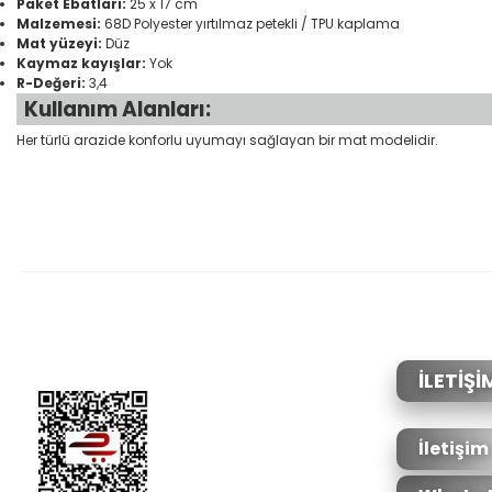
Paket Ebatları:
25 x 17 cm
Malzemesi:
68D Polyester yırtılmaz petekli / TPU kaplama
Mat yüzeyi:
Düz
Kaymaz kayışlar:
Yok
R-Değeri:
3,4
Kullanım Alanları:
Her türlü arazide konforlu uyumayı sağlayan bir mat modelidir.
Bu ürünün fiyat bilgisi, resim, ürün açıklamalarında ve diğer konular
Görüş ve önerileriniz için teşekkür ederiz.
Ürün resmi kalitesiz, bozuk veya görüntülenemiyor.
Ürün açıklamasında eksik bilgiler bulunuyor.
Ürün bilgilerinde hatalar bulunuyor.
İLETİŞİ
Ürün fiyatı diğer sitelerden daha pahalı.
Bu ürüne benzer farklı alternatifler olmalı.
İletişim