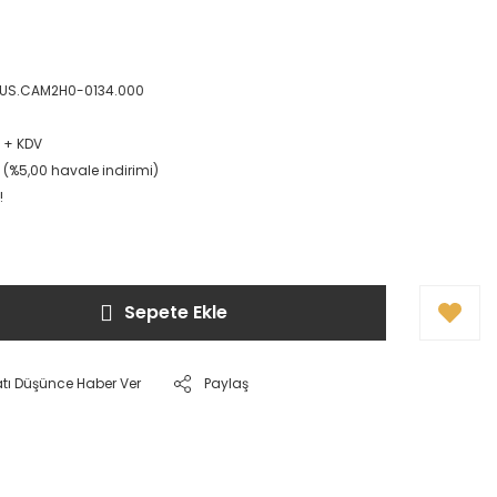
HUS.CAM2H0-0134.000
L + KDV
L (%5,00 havale indirimi)
!
Sepete Ekle
atı Düşünce Haber Ver
Paylaş