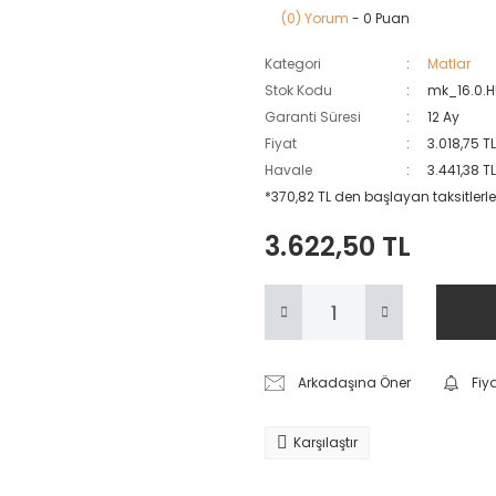
(0) Yorum
- 0 Puan
Kategori
Matlar
Stok Kodu
mk_16.0.
Garanti Süresi
12 Ay
Fiyat
3.018,75 T
Havale
3.441,38 T
*370,82 TL den başlayan taksitlerle
3.622,50 TL
Arkadaşına Öner
Fiy
Karşılaştır