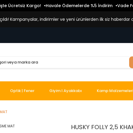
işte Ücretsiz Kargo!
Havale Ödemelerde %5 İndirim
Vade Fa
ldı! Kampanyalar, indirimler ve yeni ürünlerden ilk siz haberdar o
Optik | Fener
Giyim I Ayakkabı
Kamp Malzemeler
 MAT
HUSKY FOLLY 2,5 KHA