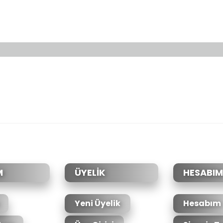
da yetersiz gördüğünüz noktaları öneri formunu kullanarak tarafımıza il
Bu ürüne ilk yorumu siz yapın!
Yorum Yaz
M
ÜYELİK
HESABIM
Yeni Üyelik
Hesabım