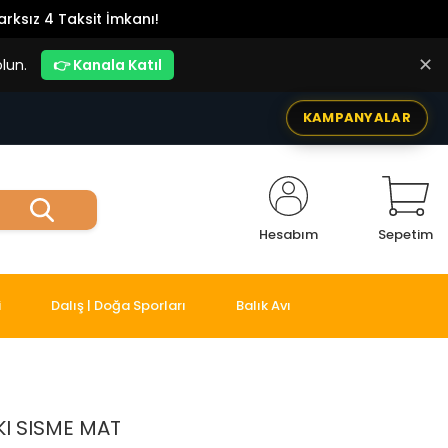
rksız 4 Taksit İmkanı!
✕
lun.
👉 Kanala Katıl
KAMPANYALAR
Hesabım
Sepetim
i
Dalış | Doğa Sporları
Balık Avı
KI SISME MAT