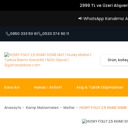
2999 TL ve Üzeri Alışver
📢
WhatsApp Kanalımız Açı
0850 333 50 61
0533 374 90 11
Kara Avı
Havalı I AirSoft
Atış & Taktik EKipmanları
Anasayfa
Kamp Malzemeleri
Matlar
HUSKY FOLLY 2,5 KHAKI SISME