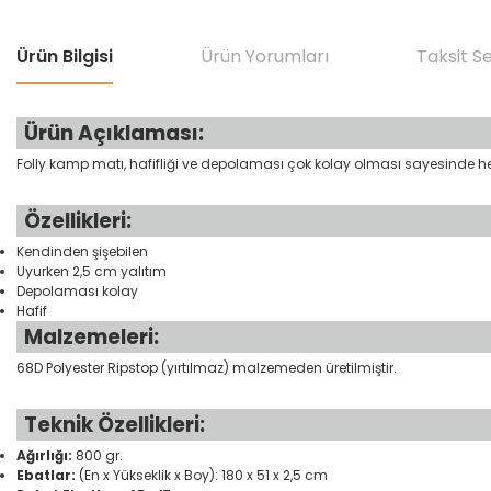
Ürün Bilgisi
Ürün Yorumları
Taksit S
Ürün Açıklaması:
Folly kamp matı, hafifliği ve depolaması çok kolay olması sayesinde her
Özellikleri:
Kendinden şişebilen
Uyurken 2,5 cm yalıtım
Depolaması kolay
Hafif
Malzemeleri:
68D Polyester Ripstop (yırtılmaz) malzemeden üretilmiştir.
Teknik Özellikleri:
Ağırlığı:
800 gr.
Ebatlar:
(En x Yükseklik x Boy): 180 x 51 x 2,5 cm