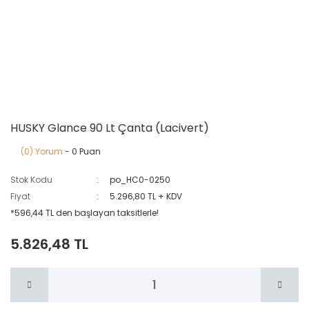
HUSKY Glance 90 Lt Çanta (Lacivert)
(0) Yorum
- 0 Puan
Stok Kodu
po_HC0-0250
Fiyat
5.296,80 TL + KDV
*596,44 TL den başlayan taksitlerle!
5.826,48 TL