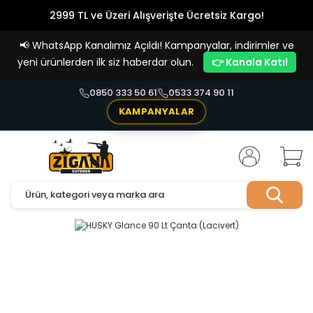
2999 TL ve Üzeri Alışverişte Ücretsiz Kargo!
Havale Ödemelerde %5 İndirim
📢
WhatsApp Kanalımız Açıldı! Kampanyalar, indirimler ve
Vade Farksız 4 Taksit İmkanı!
yeni ürünlerden ilk siz haberdar olun.
👉 Kanala Katıl
0850 333 50 61
0533 374 90 11
KAMPANYALAR