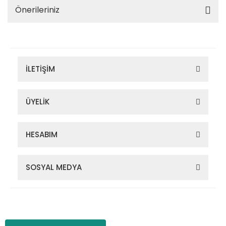
Önerileriniz
İLETİŞİM
ÜYELİK
HESABIM
SOSYAL MEDYA
Zigana Outdoor 2022 © Tüm Hakları Saklıdır. Kredi kartı bilgileriniz
256bit SSL sertifikası ile korunmaktadır.