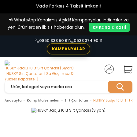
Vade Farksız 4 Taksit İmkanı!
📢
WhatsApp Kanalımız Açıldı! Kampanyalar, indirimler ve
yeni ürünlerden ilk siz haberdar olun.
👉 Kanala Katıl
0850 333 50 61
0533 374 90 11
KAMPANYALAR
Anasayfa
Kamp Malzemeleri
Sırt Çantaları
HUSKY Jadju 10 Lt Sırt Ça