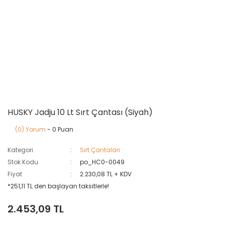
HUSKY Jadju 10 Lt Sırt Çantası (Siyah)
(0) Yorum
- 0 Puan
Kategori
Sırt Çantaları
Stok Kodu
po_HC0-0049
Fiyat
2.230,08 TL + KDV
*251,11 TL den başlayan taksitlerle!
2.453,09 TL