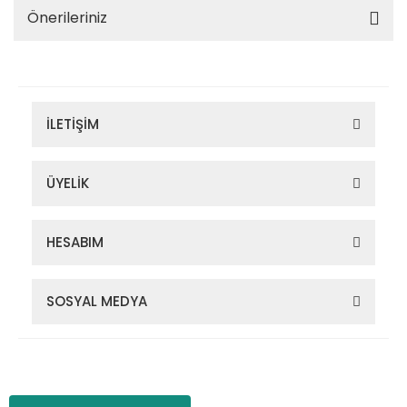
Önerileriniz
İLETİŞİM
ÜYELİK
HESABIM
SOSYAL MEDYA
Zigana Outdoor 2022 © Tüm Hakları Saklıdır. Kredi kartı bilgileriniz
256bit SSL sertifikası ile korunmaktadır.