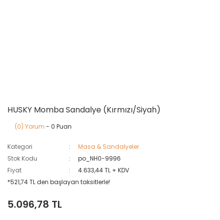
HUSKY Momba Sandalye (Kırmızı/Siyah)
(0) Yorum
- 0 Puan
Kategori
Masa & Sandalyeler
Stok Kodu
po_NH0-9996
Fiyat
4.633,44 TL + KDV
*521,74 TL den başlayan taksitlerle!
5.096,78 TL