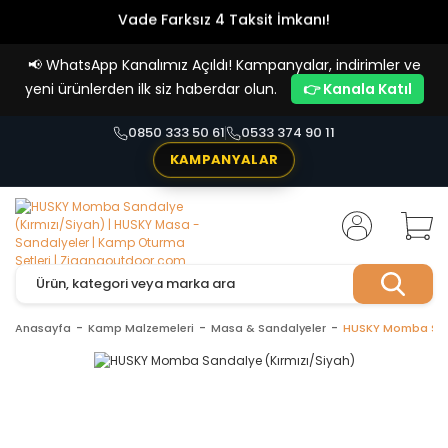
Vade Farksız 4 Taksit İmkanı!
📢
WhatsApp Kanalımız Açıldı! Kampanyalar, indirimler ve
yeni ürünlerden ilk siz haberdar olun.
👉 Kanala Katıl
0850 333 50 61
0533 374 90 11
KAMPANYALAR
Anasayfa
Kamp Malzemeleri
Masa & Sandalyeler
HUSKY Momba Sand