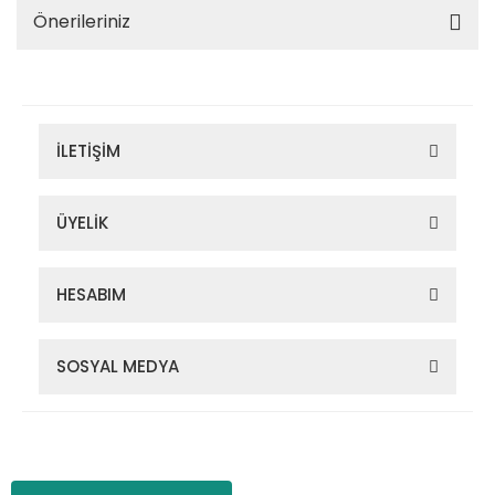
Önerileriniz
İLETİŞİM
ÜYELİK
HESABIM
SOSYAL MEDYA
Zigana Outdoor 2022 © Tüm Hakları Saklıdır. Kredi kartı bilgileriniz
256bit SSL sertifikası ile korunmaktadır.