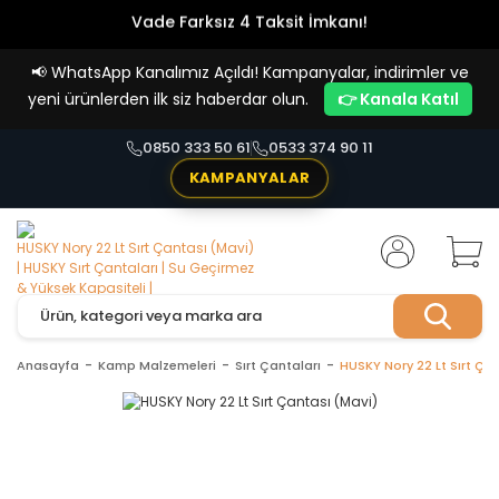
Vade Farksız 4 Taksit İmkanı!
📢
WhatsApp Kanalımız Açıldı! Kampanyalar, indirimler ve
yeni ürünlerden ilk siz haberdar olun.
👉 Kanala Katıl
0850 333 50 61
0533 374 90 11
KAMPANYALAR
Anasayfa
Kamp Malzemeleri
Sırt Çantaları
HUSKY Nory 22 Lt Sırt Ça